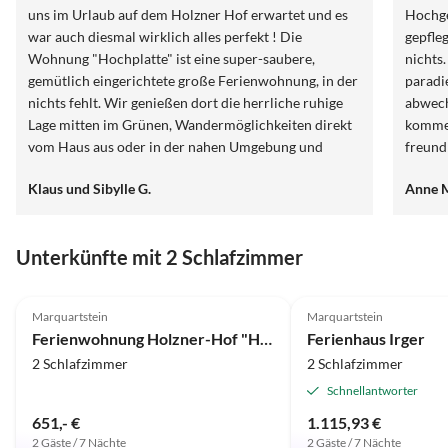
uns im Urlaub auf dem Holzner Hof erwartet und es
Hochge
war auch diesmal wirklich alles perfekt ! Die
gepfleg
Wohnung "Hochplatte" ist eine super-saubere,
nichts
gemütlich eingerichtete große Ferienwohnung, in der
paradi
nichts fehlt. Wir genießen dort die herrliche ruhige
abwech
Lage mitten im Grünen, Wandermöglichkeiten direkt
kommen
vom Haus aus oder in der nahen Umgebung und
freund
natürlich die familiäre, aufmerksame und herzliche
Chiem
Klaus und Sibylle G.
Anne 
Betreuung durch die Gastgeber. Wir kommen gerne
wieder !
Unterkünfte mit 2 Schlafzimmer
5.0
(43)
4.9
(9)
Marquartstein
Marquartstein
Ferienwohnung Holzner-Hof "Hochplatte"
Ferienhaus Irger
2 Schlafzimmer
2 Schlafzimmer
Schnellantworter
651,- €
1.115,93 €
2 Gäste / 7 Nächte
2 Gäste / 7 Nächte