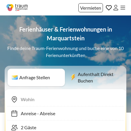
Vermieten
Ferienhäuser & Ferienwohnungen in
Marquartstein
Finde deine Traum-Ferienwohnung und buche eine von 10
Ferienunterkünften
Aufenthalt Direkt
Anfrage Stellen
Buchen
Anreise
-
Abreise