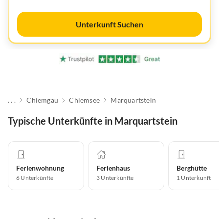
Unterkunft Suchen
. . .
Chiemgau
Chiemsee
Marquartstein
Typische Unterkünfte in Marquartstein
Ferienwohnung
Ferienhaus
Berghütte
6
Unterkünfte
3
Unterkünfte
1
Unterkunft