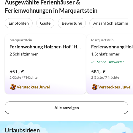
Ausgewählte Ferienhäuser &
Ferienwohnungen in Marquartstein
Empfohlen
Gäste
Bewertung
Anzahl Schlafzimmer
5.0
(43)
5.0
(34)
Marquartstein
Marquartstein
Ferienwohnung Holzner-Hof "Hochplatte"
2 Schlafzimmer
1 Schlafzimmer
Schnellantworter
651,- €
581,- €
2 Gäste / 7 Nächte
2 Gäste / 7 Nächte
Verstecktes Juwel
Verstecktes Juwel
Alle anzeigen
Urlaubsideen