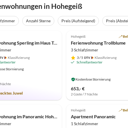
ienwohnungen in Hohegeiß
afzimmer
Anzahl Sterne
Preis (Aufsteigend)
Preis (Abste
(16)
4.5
(5)
Hohegeiß
Bel
Ferienwohnung Sperling im Haus Tanneneck
Ferienwohnung Trollblume
zimmer
3 Schlafzimmer
Klassifizierung
3
/ 5
Klassifizierung
lantworter
Schnellantworter
ose Stornierung
Kostenlose Stornierung
7 Nächte
653,- €
tecktes Juwel
2 Gäste / 7 Nächte
Hohegeiß
Bel
Ferienwohnung im Panoramic Hohegeiß
Apartment Panoramic
zimmer
1 Schlafzimmer