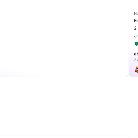
Ho
F
2
a
2 