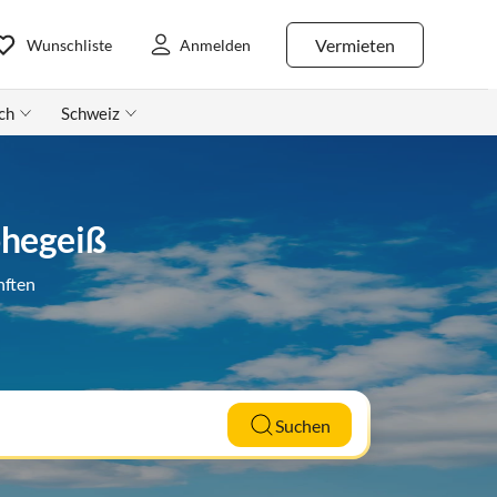
Vermieten
Wunschliste
Anmelden
ch
Schweiz
ohegeiß
nften
Suchen