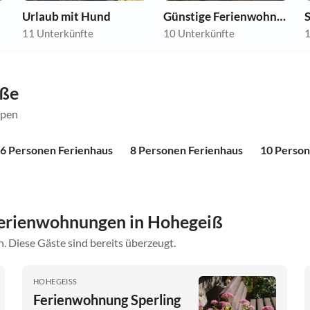
Urlaub mit Hund
Günstige Ferienwohnungen
11 Unterkünfte
10 Unterkünfte
1
öße
ppen
6 Personen Ferienhaus
8 Personen Ferienhaus
10 Person
erienwohnungen in Hohegeiß
. Diese Gäste sind bereits überzeugt.
HOHEGEISS
Ferienwohnung Sperling