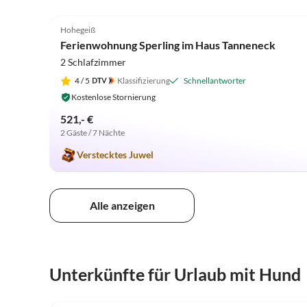
4.9
(16)
Hohegeiß
Ferienwohnung Sperling im Haus Tanneneck
2 Schlafzimmer
4
/ 5
Klassifizierung
Schnellantworter
Kostenlose Stornierung
521,- €
2 Gäste / 7 Nächte
Verstecktes Juwel
Alle anzeigen
Unterkünfte für Urlaub mit Hund
4.5
(5)