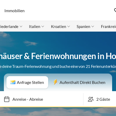
Immobilien
iederlande
Italien
Kroatien
Spanien
Frankrei
häuser & Ferienwohnungen in H
e deine Traum-Ferienwohnung und buche eine von 21 Ferienunterkü
Anfrage Stellen
Aufenthalt Direkt Buchen
Anreise
-
Abreise