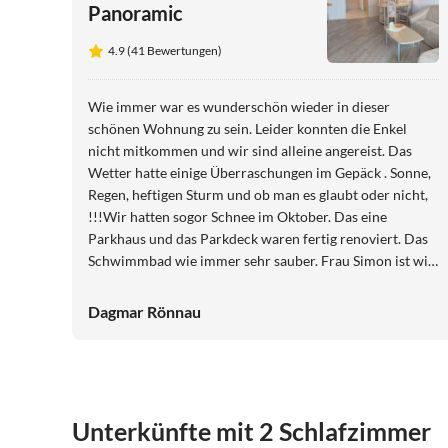
Panoramic
4.9 (41 Bewertungen)
Wie immer war es wunderschön wieder in dieser
schönen Wohnung zu sein. Leider konnten die Enkel
nicht mitkommen und wir sind alleine angereist. Das
Wetter hatte einige Überraschungen im Gepäck . Sonne,
Regen, heftigen Sturm und ob man es glaubt oder nicht,
!!!Wir hatten sogor Schnee im Oktober. Das eine
Parkhaus und das Parkdeck waren fertig renoviert. Das
Schwimmbad wie immer sehr sauber. Frau Simon ist wie
immer eine sehr nette Badeaufsicht. Wir kommen
defenitiv wieder dorthin , wenn es geht , nur in der
Dagmar Rönnau
Wohnung von Herrn Krause. Bis bald!!!!!
Unterkünfte mit 2 Schlafzimmer