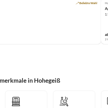
Beliebte Wahl
Ho
A
1
a
2 
smerkmale in Hohegeiß