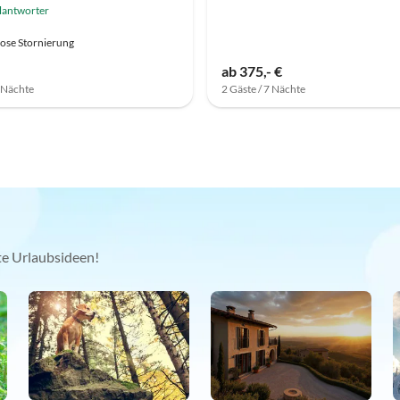
lantworter
ose Stornierung
ab 375,- €
7 Nächte
2 Gäste / 7 Nächte
kte Urlaubsideen!