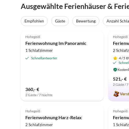
Ausgewählte Ferienhäuser & Fer
Empfohlen
Gäste
Bewertung
Anzahl Schl
4.9
(41)
4.9
Hohegeiß
Hohegeiß
Ferienwohnung Im Panoramic
1 Schlafzimmer
2 Schlaf
Schnellantworter
4
/ 5
Schnel
Kostenl
521,- €
2 Gäste / 
360,- €
Vers
2 Gäste / 7 Nächte
5.0
(2)
Hohegeiß
Hohegeiß
Ferienwohnung Harz-Relax
2 Schlafzimmer
1 Schlaf