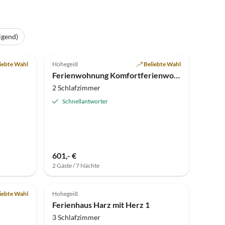
igend)
5.0
(2)
iebte Wahl
Hohegeiß
Beliebte Wahl
Ferienwohnung Komfortferienwohnung Harzglueck
2 Schlafzimmer
Schnellantworter
601,- €
2 Gäste / 7 Nächte
iebte Wahl
Hohegeiß
Ferienhaus Harz mit Herz 1
3 Schlafzimmer