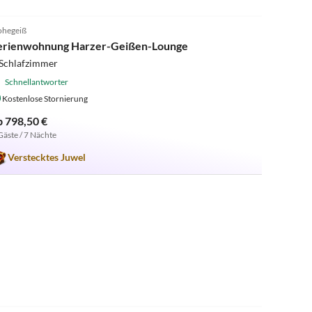
5.0
(3)
hegeiß
erienwohnung Harzer-Geißen-Lounge
 Schlafzimmer
Schnellantworter
Kostenlose Stornierung
b 798,50 €
Gäste / 7 Nächte
Verstecktes Juwel