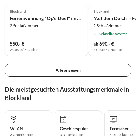
5.0
(10)
5.0
(3)
Blockland
Blockland
Ferienwohnung "Op'e Deel" im Bremer Blockland
"Auf dem Deich" - 
2 Schlafzimmer
2 Schlafzimmer
Schnellantworter
550,- €
ab 690,- €
2 Gäste / 7 Nächte
2 Gäste / 7 Nächte
Alle anzeigen
Die meistgesuchten Ausstattungsmerkmale in
Blockland
WLAN
Geschirrspüler
Fernseher
3 Unterkünfte
3 Unterkünfte
4 Unterkünfte