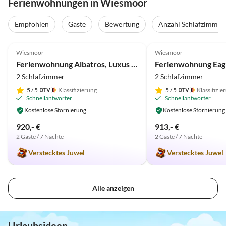
Ferienwohnungen in Wiesmoor
Empfohlen
Gäste
Bewertung
Anzahl Schlafzimmer
5.0
(10)
5.0
(8)
Wiesmoor
Wiesmoor
Ferienwohnung Albatros, Luxus am Golfplatz mit Garage
2 Schlafzimmer
2 Schlafzimmer
5
/ 5
Klassifizierung
5
/ 5
Klassifizie
Schnellantworter
Schnellantworter
Kostenlose Stornierung
Kostenlose Stornierung
920,- €
913,- €
2 Gäste / 7 Nächte
2 Gäste / 7 Nächte
Verstecktes Juwel
Verstecktes Juwel
Alle anzeigen