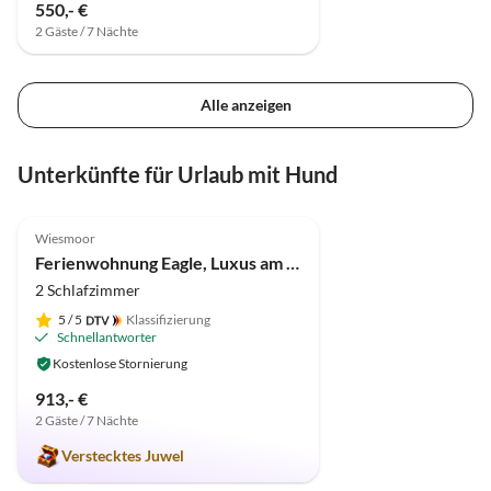
550,- €
2 Gäste / 7 Nächte
Alle anzeigen
Unterkünfte für Urlaub mit Hund
5.0
(8)
Wiesmoor
Ferienwohnung Eagle, Luxus am Golfplatz mit Garage
2 Schlafzimmer
5
/ 5
Klassifizierung
Schnellantworter
Kostenlose Stornierung
913,- €
2 Gäste / 7 Nächte
Verstecktes Juwel