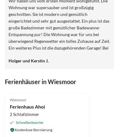
Wir haben uns vom ersten Moment wohlgefühlt. Die
Wohnung war supersauber und ist großzügig
geschnitten. Sie ist modern und gemütlich
eingerichtet und sehr gut ausgestattet. Ein plus ist das
große Badezimmer mit gemütlicher Badewanne-
Entspannung pur! Die Wohnung war für uns bei
überwiegend Regenwetter ein tolles Zuhause auf Zeit.
Ein weiteres Plus ist die dazugehörenden Garage! Bei
unserem nächsten Urlaub in der Gegend kommen wir
Holger und Kerstin J.
sehr, sehr gerne wieder!
Ferienhäuser in Wiesmoor
Wiesmoor
Ferienhaus Ahoi
2 Schlafzimmer
Schnellantworter
Kostenlose Stornierung