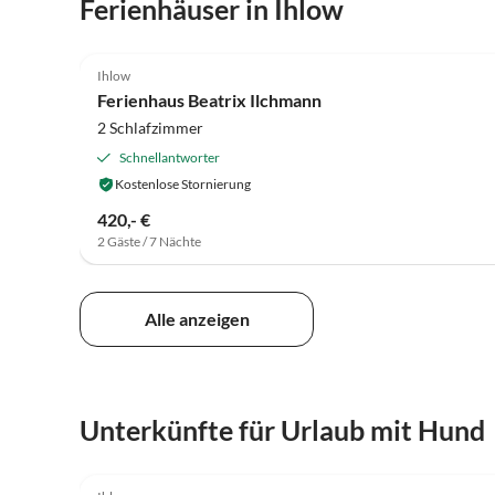
Ferienhäuser in Ihlow
4.9
(42)
Ihlow
Ferienhaus Beatrix Ilchmann
2 Schlafzimmer
Schnellantworter
Kostenlose Stornierung
420,- €
2 Gäste / 7 Nächte
Alle anzeigen
Unterkünfte für Urlaub mit Hund
5.0
(51)