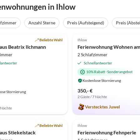
enwohnungen in Ihlow
afzimmer
Anzahl Sterne
Preis (Aufsteigend)
Preis (Abste
(42)
4.9
(28)
Beliebte Wahl
Ihlow
aus Beatrix Ilchmann
Ferienwohnung Wohnen a
zimmer
2 Schlafzimmer
lantworter
Schnellantworter
10% Rabatt
·
Sonderangebot
Kostenlose Stornierung
350,- €
ose Stornierung
2 Gäste / 7 Nächte
Verstecktes Juwel
7 Nächte
(10)
Top-Inserat
5.0
(8)
Beliebte Wahl
Ihlow
aus Stiekelstack
Ferienwohnung Fehnperle