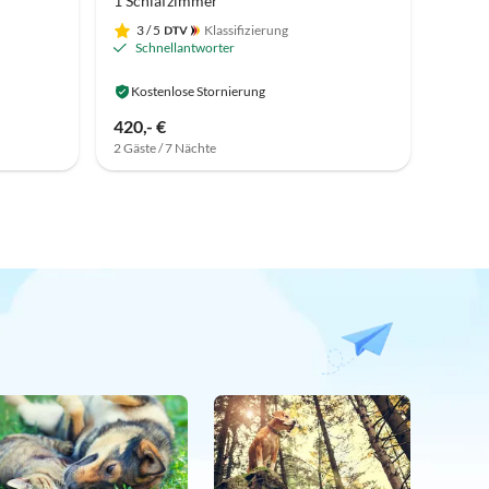
1 Schlafzimmer
3
/ 5
Klassifizierung
Schnellantworter
Kostenlose Stornierung
420,- €
2 Gäste / 7 Nächte