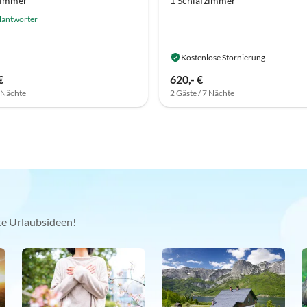
zimmer
1 Schlafzimmer
lantworter
Kostenlose Stornierung
€
620,- €
7 Nächte
2 Gäste / 7 Nächte
kte Urlaubsideen!