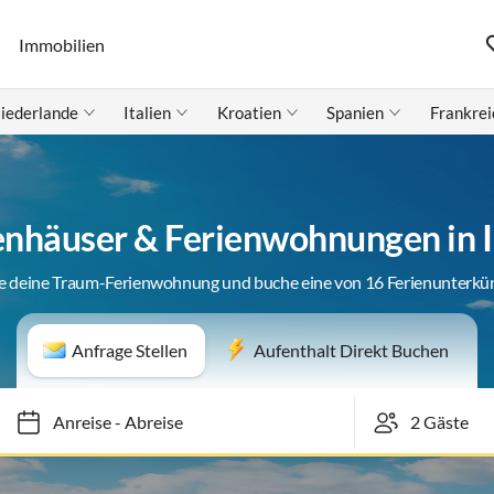
Immobilien
iederlande
Italien
Kroatien
Spanien
Frankrei
enhäuser & Ferienwohnungen in 
e deine Traum-Ferienwohnung und buche eine von 16 Ferienunterkü
Anfrage Stellen
Aufenthalt Direkt Buchen
Anreise
-
Abreise