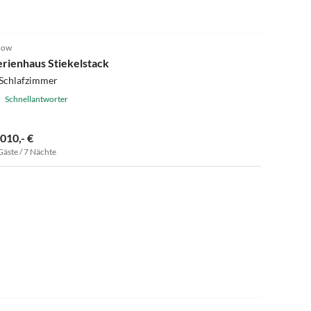
4.9
(10)
low
erienhaus Stiekelstack
 Schlafzimmer
Schnellantworter
.010,- €
Gäste / 7 Nächte
4.9
(28)