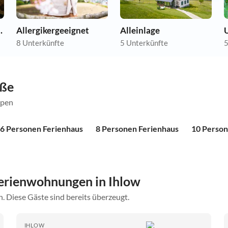
nwohnungen
Allergikergeeignet
Alleinlage
U
8 Unterkünfte
5 Unterkünfte
5
öße
ppen
6 Personen Ferienhaus
8 Personen Ferienhaus
10 Person
erienwohnungen in Ihlow
. Diese Gäste sind bereits überzeugt.
IHLOW