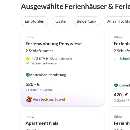
Ausgewählte Ferienhäuser & Feri
Empfohlen
Gäste
Bewertung
Anzahl Schl
5.0
(51)
4.9
Ihlow
Ihlow
Ferienwohnung Ponywiese
Ferienh
2 Schlafzimmer
2 Schlaf
4
/ 5
Klassifizierung
Schnel
Schnellantworter
Kostenlose Stornierung
520,- €
Kostenl
2 Gäste / 7 Nächte
420,- €
Verstecktes Juwel
2 Gäste / 
5.0
(13)
4.9
Ihlow
Ihlow
Apartment Nala
Ferienh