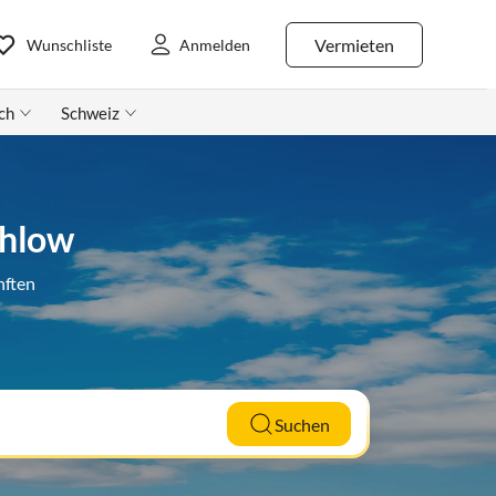
Vermieten
Wunschliste
Anmelden
ch
Schweiz
Ihlow
nften
Suchen