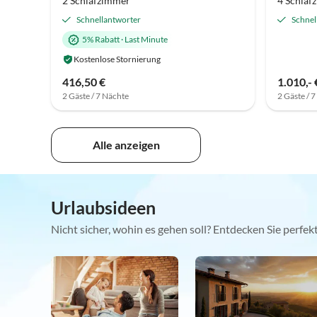
2 Schlafzimmer
4 Schlaf
Schnellantworter
Schnel
5% Rabatt
·
Last Minute
Kostenlose Stornierung
416,50 €
1.010,- 
2 Gäste / 7 Nächte
2 Gäste / 
Alle anzeigen
Urlaubsideen
Nicht sicher, wohin es gehen soll? Entdecken Sie perfe