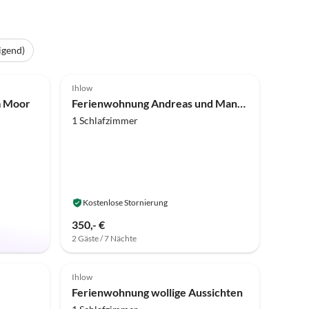
igend)
5.0
(25)
Ihlow
m Moor
Ferienwohnung Andreas und Manuela Ubben
1 Schlafzimmer
Kostenlose Stornierung
350,- €
2 Gäste / 7 Nächte
Top-Inserat
4.9
(4)
Top-Inserat
Ihlow
Ferienwohnung wollige Aussichten