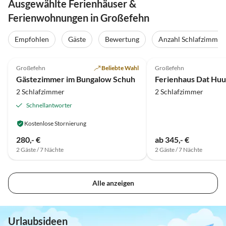
Ausgewählte Ferienhäuser &
Ferienwohnungen in Großefehn
Empfohlen
Gäste
Bewertung
Anzahl Schlafzimmer
4.9
(31)
4.9
(23)
Großefehn
Beliebte Wahl
Großefehn
Gästezimmer im Bungalow Schuh
Ferienhaus Dat Hu
2 Schlafzimmer
2 Schlafzimmer
Schnellantworter
Kostenlose Stornierung
280,- €
ab 345,- €
2 Gäste / 7 Nächte
2 Gäste / 7 Nächte
Alle anzeigen
Urlaubsideen