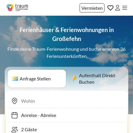
Vermieten
Ferienhäuser & Ferienwohnungen in
Großefehn
Finde deine Traum-Ferienwohnung und buche eine von 36
Ferienunterkünften
Aufenthalt Direkt
Anfrage Stellen
Buchen
Anreise
-
Abreise