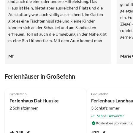
und auch die eine oder andere Hilfeleistung. Das
gefühlt
Haus ist klein, bietet aber ausreichend Platz und die
gelege
Ausstattung war auch völlig ausreichend. Im Garten
ein. Fü
gibt es eine Tischtennisplatte und kleine Kinder
Ziege)
können sich an der Schaukel und am Sandkasten
rundet
erfreuen. Toll ist auch die Umgebung, in der Nähe gibt
gerne 
es eine Bio Hühnerfarm. Mit dem Auto kommt man
überall gut hin und das Preis Leistung Verhältnis ist
top.
Mf
Marie 
Ferienhäuser in Großefehn
4.9
(23)
4.9
(16)
Großefehn
Großefehn
Ferienhaus Dat Huuske
2 Schlafzimmer
3 Schlafzimmer
Schnellantworter
Kostenlose Stornierung
ab 345,- €
470,- €