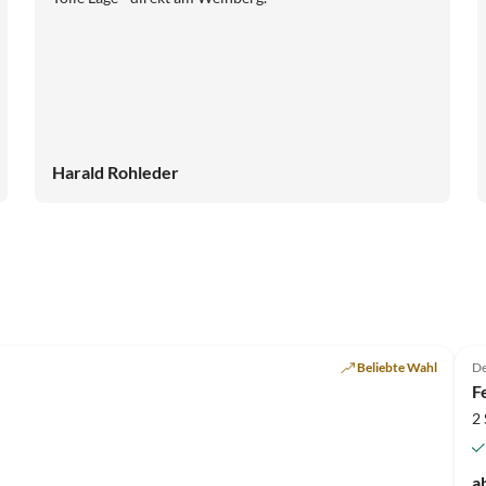
Harald Rohleder
Beliebte Wahl
De
F
2
a