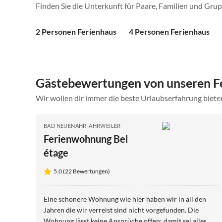
Finden Sie die Unterkunft für Paare, Familien und Gru
2 Personen Ferienhaus
4 Personen Ferienhaus
Gästebewertungen von unseren F
Wir wollen dir immer die beste Urlaubserfahrung bieten
BAD NEUENAHR-AHRWEILER
Ferienwohnung Bel
étage
5.0 (22 Bewertungen)
Eine schönere Wohnung wie hier haben wir in all den
Jahren die wir verreist sind nicht vorgefunden. Die
Wohnung lässt keine Ansprüche offen; damit sei alles