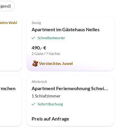
igend)
5.0
(7)
iebte Wahl
Sinzig
Apartment im Gästehaus Nelles
Schnellantworter
490,- €
2 Gäste / 7 Nächte
Verstecktes Juwel
Ahrbrück
rmchen
Apartment Ferienwohnung Schwitalla
1 Schlafzimmer
Sofort Buchung
Preis auf Anfrage