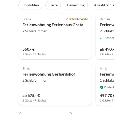
Empfohlen
Gäste
Bewertung
Anzahl Schl
5.0
(18)
5.0
Dernau
Beliebte Wahl
Dernau
Ferienwohnung Ferienhaus Greta
Ferien
2 Schlafzimmer
2 Schlaf
Schnel
560,- €
ab 490,-
2 Gäste / 7 Nächte
2 Gäste / 
Sinzig
Ahrtal
Ferienwohnung Gerhardshof
Ferien
2 Schlafzimmer
1 Schlaf
Kostenl
ab 675,- €
497,70 
2 Gäste / 7 Nächte
2 Gäste / 