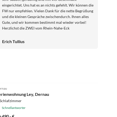
eingerichtet. Uns hat es an nichts gefehlt. Wir können die
FW nur empfehlen. Vielen Dank für die nette Begrüßung
und die kleinen Gespräche zwischendurch. Ihnen alles
Gute, und wir kommen bestimmt mal wieder vorbei!
Herzlichst die ZWEI vom Rhein-Nahe-Eck
Erich Tullius
5.0
(15)
rnau
erienwohnung Ley, Dernau
 Schlafzimmer
Schnellantworter
b 490,- €