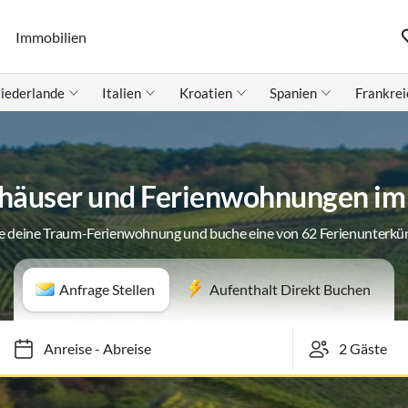
Immobilien
iederlande
Italien
Kroatien
Spanien
Frankrei
häuser und Ferienwohnungen im
e deine Traum-Ferienwohnung und buche eine von 62 Ferienunterkü
Anfrage Stellen
Aufenthalt Direkt Buchen
Anreise
-
Abreise