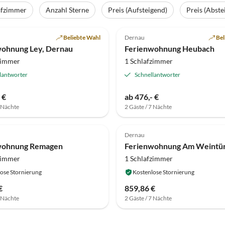
afzimmer
Anzahl Sterne
Preis (Aufsteigend)
Preis (Abste
(15)
5.0
(7)
Beliebte Wahl
Dernau
Bel
wohnung Ley, Dernau
Ferienwohnung Heubach
zimmer
1 Schlafzimmer
lantworter
Schnellantworter
 €
ab 476,- €
7 Nächte
2 Gäste / 7 Nächte
Dernau
wohnung Remagen
Ferienwohnung Am Weintü
zimmer
1 Schlafzimmer
ose Stornierung
Kostenlose Stornierung
€
859,86 €
7 Nächte
2 Gäste / 7 Nächte