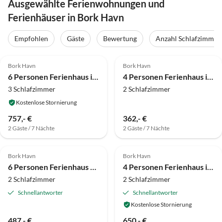
Ausgewählte Ferienwohnungen und
Ferienhäuser in Bork Havn
Empfohlen
Gäste
Bewertung
Anzahl Schlafzimmer
4.0
(14)
4.0
(7)
Bork Havn
Bork Havn
6 Personen Ferienhaus in Hemmet-By Traum
4 Personen Ferienhaus in Hemmet
3 Schlafzimmer
2 Schlafzimmer
Kostenlose Stornierung
757,- €
362,- €
2 Gäste / 7 Nächte
2 Gäste / 7 Nächte
3.3
(4)
4.0
(3)
Bork Havn
Bork Havn
6 Personen Ferienhaus auf einem Ferienpark Hemmet
4 Personen Ferienhaus in Hemmet-By Traum
2 Schlafzimmer
2 Schlafzimmer
Schnellantworter
Schnellantworter
Kostenlose Stornierung
487,- €
650,- €