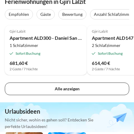
Ferienwohnungen in Gjiri Lalzit
Empfohlen
Gäste
Bewertung
Anzahl Schlafzimmer
Gjiri Lalzit
Gjiri Lalzit
Apartment ALD300 - Daniel San Pietro
Apartment ALD147 
1 Schlafzimmer
2 Schlafzimmer
Sofort Buchung
Sofort Buchung
681,60 €
614,40 €
2 Gäste / 7 Nächte
2 Gäste / 7 Nächte
Alle anzeigen
Urlaubsideen
Nicht sicher, wohin es gehen soll? Entdecken Sie
perfekte Urlaubsideen!