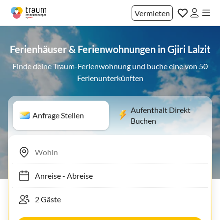
Vermieten
Ferienhäuser & Ferienwohnungen in Gjiri Lalzit
Finde deine Traum-Ferienwohnung und buche eine von 50
Ferienunterkünften
Aufenthalt Direkt
Anfrage Stellen
Buchen
Anreise
-
Abreise