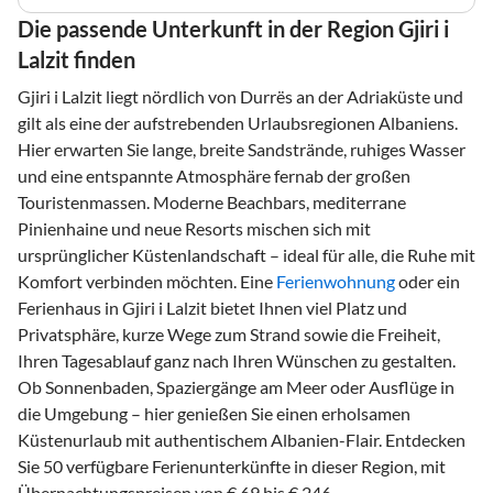
Die passende Unterkunft in der Region Gjiri i
Lalzit finden
Gjiri i Lalzit liegt nördlich von Durrës an der Adriaküste und
gilt als eine der aufstrebenden Urlaubsregionen Albaniens.
Hier erwarten Sie lange, breite Sandstrände, ruhiges Wasser
und eine entspannte Atmosphäre fernab der großen
Touristenmassen. Moderne Beachbars, mediterrane
Pinienhaine und neue Resorts mischen sich mit
ursprünglicher Küstenlandschaft – ideal für alle, die Ruhe mit
Komfort verbinden möchten. Eine
Ferienwohnung
oder ein
Ferienhaus in Gjiri i Lalzit bietet Ihnen viel Platz und
Privatsphäre, kurze Wege zum Strand sowie die Freiheit,
Ihren Tagesablauf ganz nach Ihren Wünschen zu gestalten.
Ob Sonnenbaden, Spaziergänge am Meer oder Ausflüge in
die Umgebung – hier genießen Sie einen erholsamen
Küstenurlaub mit authentischem Albanien-Flair. Entdecken
Sie 50 verfügbare Ferienunterkünfte in dieser Region, mit
Übernachtungspreisen von € 69 bis € 246.