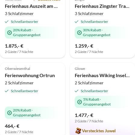
Super-Gastgeber
Ferienhaus Auszeit am Meer
Ferienhaus Zingster Traum 2
3 Schlafzimmer
3 Schlafzimmer
Schnellantworter
Schnellantworter
20% Rabatt
·
30% Rabatt
·
Gruppenangebot
Gruppenangebot
1.875,- €
1.259,- €
2 Gäste / 7 Nächte
2 Gäste / 7 Nächte
5.0
(14)
Top-Inserat
4.8
(8)
Top-Inserat
Oberwiesenthal
Glowe
Ferienwohnung Ortrun
Ferienhaus Wiking Insel Rügen Glowe
2 Schlafzimmer
2 Schlafzimmer
Schnellantworter
Schnellantworter
5% Rabatt
·
Gruppenangebot
20% Rabatt
·
1.477,- €
Gruppenangebot
2 Gäste / 7 Nächte
464,- €
Verstecktes Juwel
2 Gäste / 7 Nächte