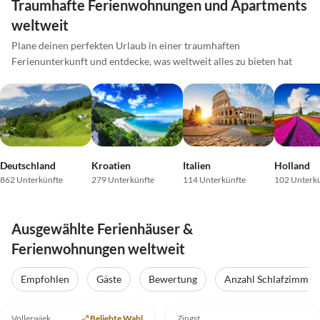
Traumhafte Ferienwohnungen und Apartments
weltweit
Plane deinen perfekten Urlaub in einer traumhaften
Ferienunterkunft und entdecke, was weltweit alles zu bieten hat
Deutschland
Kroatien
Italien
Holland
862 Unterkünfte
279 Unterkünfte
114 Unterkünfte
102 Unterk
Ausgewählte Ferienhäuser &
Ferienwohnungen weltweit
Empfohlen
Gäste
Bewertung
Anzahl Schlafzimmer
5.0
(43)
Top-Inserat
4.9
(16)
Top-Inserat
Vollerwiek
Beliebte Wahl
Zingst