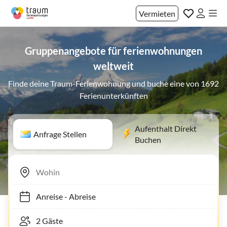
Vermieten
Gruppenangebote für ferienwohnungen
weltweit
Finde deine Traum-Ferienwohnung und buche eine von 1692
Ferienunterkünften
Aufenthalt Direkt
Anfrage Stellen
Buchen
Anreise
-
Abreise