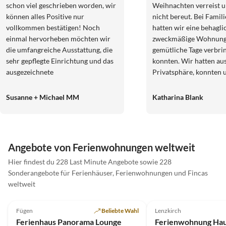
schon viel geschrieben worden, wir
Weihnachten verreist u
können alles Positive nur
nicht bereut. Bei Famil
vollkommen bestätigen! Noch
hatten wir eine behagli
einmal hervorheben möchten wir
zweckmäßige Wohnung, 
die umfangreiche Ausstattung, die
gemütliche Tage verbri
sehr gepflegte Einrichtung und das
konnten. Wir hatten au
ausgezeichnete
Privatsphäre, konnten u
Informationsmaterial. Da können
Bedarf aber stets an un
einige Touristenbüros nicht
Gastgeber wenden. Die
Susanne + Michael MM
Katharina Blank
mithalten. ;-) Das Haus ist absolut
Umgebungsluft half, di
pingelig sauber und gepflegt, es war
Zuhause mitgeschleppt
alles zu unserer höchsten
zu vertreiben. Die Erh
Zufriedenheit. Die Gastgeberin ist
Wanderungen in der w
Angebote von Ferienwohnungen weltweit
extrem freundlich, sehr hilfsbereit
Natur (in unmittelbarer
und immer sofort erreichbar.
uns allen gut. Egal ob z
Hier findest du 228 Last Minute Angebote sowie 228
Virtuelle
Einfach gaaanz toll!!! Wir hatten
dem Auto oder der kos
Sonderangebote für Ferienhäuser, Ferienwohnungen und Fincas
Tour
das Gefühl als Fremde gekommen
Möglichkeit Bus und Ba
weltweit
zu sein und als Freunde zu gehen. :-)
nutzen, wir fanden zahl
5.0
(85)
Top-Inserat
5.0
(73)
Wir werden sicherlich unseren
Ausflugsziele. Die Abe
Fügen
Beliebte Wahl
Lenzkirch
Super-Gastgeber
Urlaub ausschließlich positiv in
verbrachten wir mit Sp
Ferienhaus Panorama Lounge