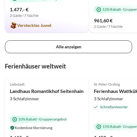
1.477,- €
12% Rabatt
·
Gruppen
2 Gäste / 7 Nächte
961,60 €
Verstecktes Juwel
2 Gäste / 7 Nächte
Alle anzeigen
Ferienhäuser weltweit
5.0
(65)
Top-Inserat
5.0
(50)
Liebstadt
St. Peter-Ording
Luxus
Super-Gastgeber
Landhaus Romantikhof Seitenhain
Ferienhaus Wattkü
3 Schlafzimmer
3 Schlafzimmer
Schnellantworter
10% Rabatt
·
Gruppenangebot
15% Rabatt
·
Gruppen
Kostenlose Stornierung