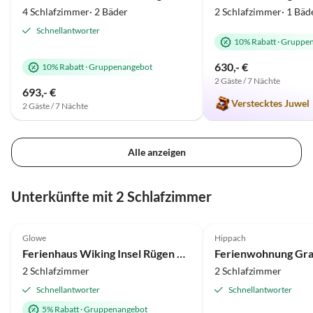
Erinnerung behalten. Nochmals
(viele Spiele standen un
4 Schlafzimmer· 2 Bäder
2 Schlafzimmer· 1 Bäd
ganz herzlichen Dank für diesen
Verfügung) oder nutzen
Schnellantworter
wunderschönen Aufenthalt die
Weihnacht" für ein klei
10% Rabatt
·
Gruppen
außergewöhnliche
Lagerfeuer im Schnee.
Gastfreundschaft.
630,- €
10% Rabatt
·
Gruppenangebot
2 Gäste / 7 Nächte
693,- €
Verstecktes Juwel
2 Gäste / 7 Nächte
Alle anzeigen
Unterkünfte mit 2 Schlafzimmer
4.8
(8)
Top-Inserat
4.8
(3)
Glowe
Hippach
Ferienhaus Wiking Insel Rügen Glowe
Ferienwohnung Gra
2 Schlafzimmer
2 Schlafzimmer
Schnellantworter
Schnellantworter
5% Rabatt
·
Gruppenangebot