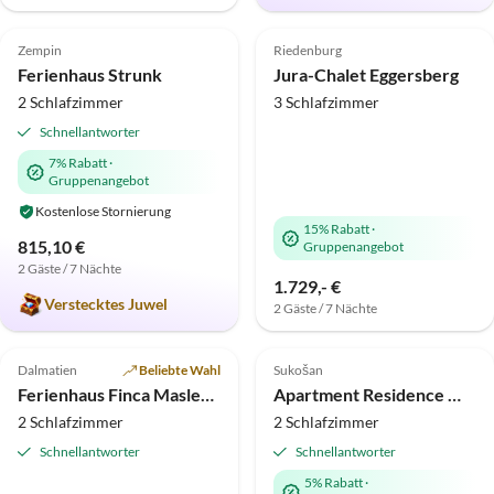
5.0
(7)
Top-Inserat
4.9
(6)
Top-Inserat
Zempin
Riedenburg
Ferienhaus Strunk
Jura-Chalet Eggersberg
2 Schlafzimmer
3 Schlafzimmer
Schnellantworter
7% Rabatt
·
Gruppenangebot
Kostenlose Stornierung
15% Rabatt
·
815,10 €
Gruppenangebot
2 Gäste / 7 Nächte
1.729,- €
Verstecktes Juwel
2 Gäste / 7 Nächte
4.5
(1)
Top-Inserat
Top-Inserat
Dalmatien
Beliebte Wahl
Sukošan
Strandurlaub
Ferienhaus Finca Maslenica
Apartment Residence World Singapur/Rio de Janeiro
2 Schlafzimmer
2 Schlafzimmer
Schnellantworter
Schnellantworter
5% Rabatt
·