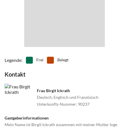
•
Vögel beobachten
•
Wassersport
•
Wattwandern
•
Wellness
•
Windsurfen
Legende
:
Frei
Belegt
Kontakt
Frau Birgit Ickrath
Deutsch, Englisch und Französisch
Unterkunfts-Nummer
:
90237
Gastgeberinformationen
Mein Name ist Birgit Ickrath zusammen mit meiner Mutter Inge