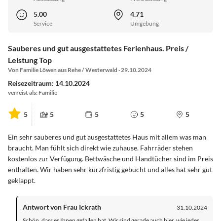
5.00
4.71
Service
Umgebung
Sauberes und gut ausgestattetes Ferienhaus. Preis /
Leistung Top
Von Familie Löwen aus Rehe / Westerwald · 29.10.2024
Reisezeitraum: 14.10.2024
verreist als: Familie
5
5
5
5
5
Ein sehr sauberes und gut ausgestattetes Haus mit allem was man
braucht. Man fühlt sich direkt wie zuhause. Fahrräder stehen
kostenlos zur Verfügung. Bettwäsche und Handtücher sind im Preis
enthalten. Wir haben sehr kurzfristig gebucht und alles hat sehr gut
geklappt.
Antwort von Frau Ickrath
31.10.2024
Schön, dass es Ihnen gefallen hat. Wir sind gerade auch hier, wie jedes