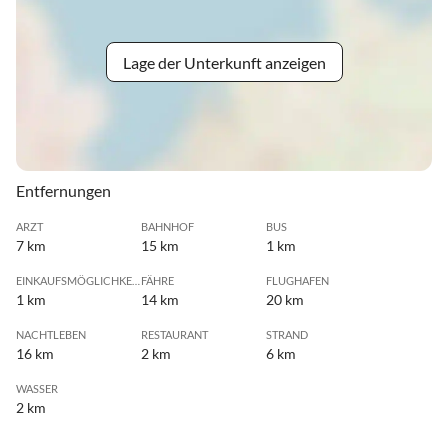
Lage der Unterkunft anzeigen
Entfernungen
ARZT
BAHNHOF
BUS
7 km
15 km
1 km
EINKAUFSMÖGLICHKEIT
FÄHRE
FLUGHAFEN
1 km
14 km
20 km
NACHTLEBEN
RESTAURANT
STRAND
16 km
2 km
6 km
WASSER
2 km