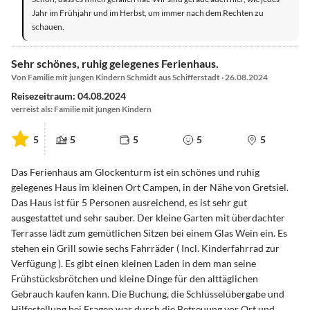
Jahr im Frühjahr und im Herbst, um immer nach dem Rechten zu
schauen.
Sehr schönes, ruhig gelegenes Ferienhaus.
Von Familie mit jungen Kindern Schmidt aus Schifferstadt · 26.08.2024
Reisezeitraum: 04.08.2024
verreist als: Familie mit jungen Kindern
5
5
5
5
5
Das Ferienhaus am Glockenturm ist ein schönes und ruhig
gelegenes Haus im kleinen Ort Campen, in der Nähe von Gretsiel.
Das Haus ist für 5 Personen ausreichend, es ist sehr gut
ausgestattet und sehr sauber. Der kleine Garten mit überdachter
Terrasse lädt zum gemütlichen Sitzen bei einem Glas Wein ein. Es
stehen ein Grill sowie sechs Fahrräder ( Incl. Kinderfahrrad zur
Verfügung ). Es gibt einen kleinen Laden in dem man seine
Frühstücksbrötchen und kleine Dinge für den alttäglichen
Gebrauch kaufen kann. Die Buchung, die Schlüsselübergabe und
Hilfestellung bei Fragen war durch die Betreuung vor Ort und