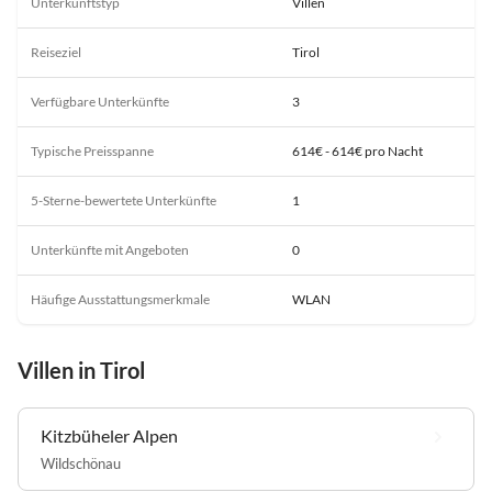
Unterkunftstyp
Villen
Reiseziel
Tirol
Verfügbare Unterkünfte
3
Typische Preisspanne
614€ - 614€ pro Nacht
5-Sterne-bewertete Unterkünfte
1
Unterkünfte mit Angeboten
0
Häufige Ausstattungsmerkmale
WLAN
Villen in Tirol
Kitzbüheler Alpen
Wildschönau