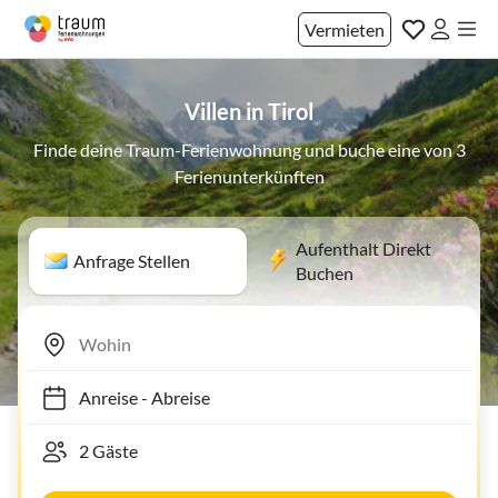
Vermieten
Villen in Tirol
Finde deine Traum-Ferienwohnung und buche eine von 3
Ferienunterkünften
Aufenthalt Direkt
Anfrage Stellen
Buchen
Anreise
-
Abreise