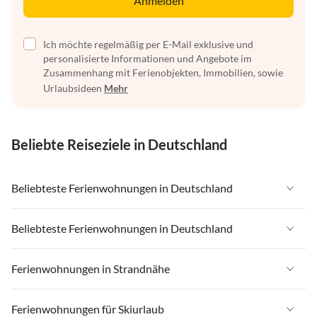
Anmelden
Ich möchte regelmäßig per E-Mail exklusive und
personalisierte Informationen und Angebote im
Zusammenhang mit Ferienobjekten, Immobilien, sowie
Urlaubsideen
Mehr
Beliebte Reiseziele in Deutschland
Beliebteste Ferienwohnungen in Deutschland
Ferienwohnungen in Deutschland
Beliebteste Ferienwohnungen in Deutschland
Ferienwohnungen in Ostsee
Ferienwohnungen in Deutschland
Ferienwohnungen in Strandnähe
Ferienwohnungen in Nordsee
Ferienwohnungen in Ostsee
Ferienwohnungen in Schleswig-Holstein
Ferienwohnungen in Strandnähe in Deutschland
Ferienwohnungen für Skiurlaub