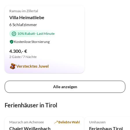
4.8
(10)
Top-Inserat
Ramsau im Zillertal
Villa Heimatliebe
6 Schlafzimmer
10% Rabatt
·
Last Minute
Kostenlose Stornierung
4.300,- €
2 Gäste / 7 Nächte
Verstecktes Juwel
Alle anzeigen
Ferienhäuser in Tirol
5.0
(1)
Top-Inserat
5.0
(1)
Maurach am Achensee
Beliebte Wahl
Umhausen
Chalet Weißenbach
Ferienhaus Tirol