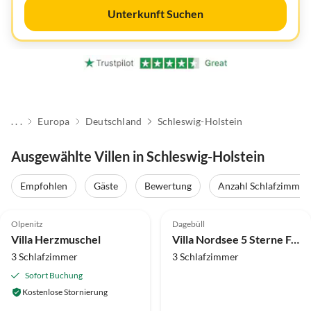
Unterkunft Suchen
. . .
Europa
Deutschland
Schleswig-Holstein
Ausgewählte Villen in Schleswig-Holstein
Empfohlen
Gäste
Bewertung
Anzahl Schlafzimmer
5.0
(7)
4.9
(4)
Olpenitz
Dagebüll
Villa Herzmuschel
Villa Nordsee 5 Sterne Ferienhaus
3 Schlafzimmer
3 Schlafzimmer
Sofort Buchung
Kostenlose Stornierung