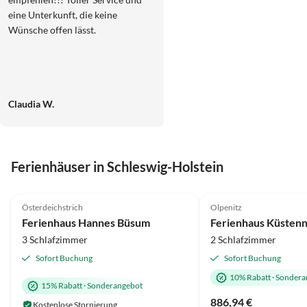
eine Unterkunft, die keine
Wünsche offen lässt.
Claudia W.
Ferienhäuser in Schleswig-Holstein
4.8
(11)
5.0
(5)
Österdeichstrich
Olpenitz
Ferienhaus Hannes Büsum
Ferienhaus Küstenn
3 Schlafzimmer
2 Schlafzimmer
Sofort Buchung
Sofort Buchung
10% Rabatt
·
Sondera
15% Rabatt
·
Sonderangebot
886,94 €
Kostenlose Stornierung