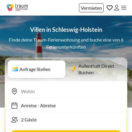
Vermieten
Villen in Schleswig-Holstein
Finde deine Traum-Ferienwohnung und buche eine von 6
Ferienunterkünften
Aufenthalt Direkt
Anfrage Stellen
Buchen
Anreise
-
Abreise