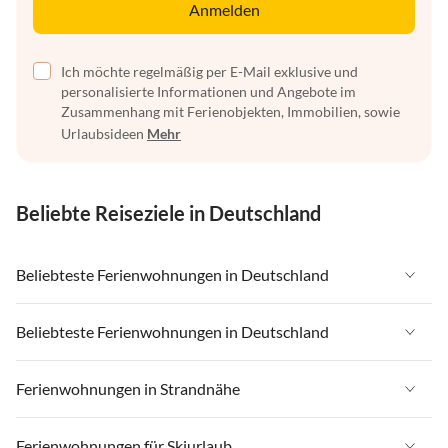
Anmelden
Ich möchte regelmäßig per E-Mail exklusive und
personalisierte Informationen und Angebote im
Zusammenhang mit Ferienobjekten, Immobilien, sowie
Urlaubsideen
Mehr
Beliebte Reiseziele in Deutschland
Beliebteste Ferienwohnungen in Deutschland
Ferienwohnungen in Deutschland
Beliebteste Ferienwohnungen in Deutschland
Ferienwohnungen in Ostsee
Ferienwohnungen in Deutschland
Ferienwohnungen in Strandnähe
Ferienwohnungen in Nordsee
Ferienwohnungen in Ostsee
Ferienwohnungen in Schleswig-Holstein
Ferienwohnungen in Strandnähe in Deutschland
Ferienwohnungen für Skiurlaub