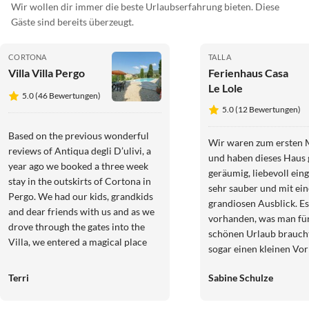
Wir wollen dir immer die beste Urlaubserfahrung bieten. Diese
Gäste sind bereits überzeugt.
CORTONA
TALLA
Villa Villa Pergo
Ferienhaus Casa
Le Lole
5.0 (46 Bewertungen)
5.0 (12 Bewertungen)
Based on the previous wonderful
Wir waren zum ersten Ma
reviews of Antiqua degli D’ulivi, a
und haben dieses Haus
year ago we booked a three week
geräumig, liebevoll eing
stay in the outskirts of Cortona in
sehr sauber und mit ei
Pergo. We had our kids, grandkids
grandiosen Ausblick. Es
and dear friends with us and as we
vorhanden, was man fü
drove through the gates into the
schönen Urlaub braucht
Villa, we entered a magical place
sogar einen kleinen Vor
filled with generosity, laughter,
Lebensmitteln. Danke fü
relaxation, wonderful food, a
Terri
Sabine Schulze
Kommunikation vor un
refreshing pool and golden light.
unseres Aufenthaltes. 
Massi was always there to help us