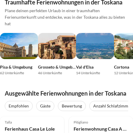
Traumhafte Ferienwohnungen in der Toskana
Plane deinen perfekten Urlaub in einer traumhaften
Ferienunterkunft und entdecke, was in der Toskana alles zu bieten
hat
Pisa & Umgebung
Grosseto & Umgebung
Val d'Elsa
Cortona
62 Unterkünfte
46 Unterkünfte
14 Unterkünfte
12 Unterkün
Ausgewählte Ferienwohnungen in der Toskana
Empfohlen
Gäste
Bewertung
Anzahl Schlafzimmer
5.0
(12)
Top-Inserat
4.5
(3)
Top-Inserat
Talla
Pitigliano
Super-Gastgeber
Ferienhaus Casa Le Lole
Ferienwohnung Casa A poggio dell'Olivo