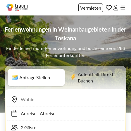
Vermieten
Ferienwohnungen in Weinanbaugebieten in der
Toskana
Finde deine Traum-Ferienwohnung und buche eine von 283
Ferienunterkünften
Aufenthalt Direkt
Anfrage Stellen
Buchen
Anreise
-
Abreise