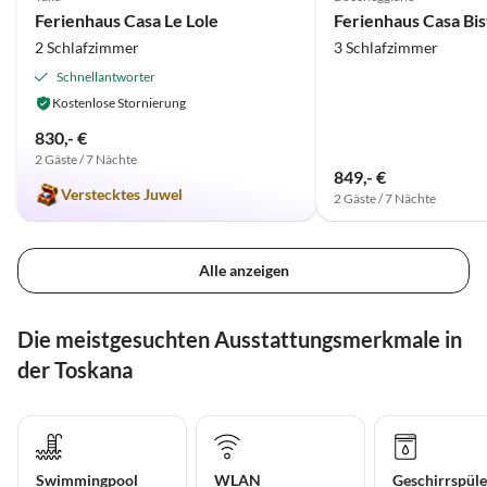
Super-Gastgeber
Ferienhaus Casa Le Lole
2 Schlafzimmer
3 Schlafzimmer
Schnellantworter
Kostenlose Stornierung
830,- €
2 Gäste / 7 Nächte
849,- €
Verstecktes Juwel
2 Gäste / 7 Nächte
Alle anzeigen
Die meistgesuchten Ausstattungsmerkmale in
der Toskana
Swimmingpool
WLAN
Geschirrspüle