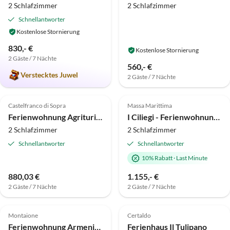
2 Schlafzimmer
2 Schlafzimmer
Schnellantworter
Kostenlose Stornierung
830,- €
Kostenlose Stornierung
2 Gäste / 7 Nächte
560,- €
Verstecktes Juwel
2 Gäste / 7 Nächte
3.5
(1)
Top-Inserat
Top-Inserat
Castelfranco di Sopra
Massa Marittima
Ferienwohnung Agriturismo Il Bellini - Wohnung Il Pozzo
I Ciliegi - Ferienwohnung 10km vom Meer
2 Schlafzimmer
2 Schlafzimmer
Schnellantworter
Schnellantworter
10% Rabatt
·
Last Minute
880,03 €
1.155,- €
2 Gäste / 7 Nächte
2 Gäste / 7 Nächte
Top-Inserat
Top-Inserat
Montaione
Certaldo
Ferienwohnung Armeniaca auf dem Landgut Il Lebbio
Ferienhaus Il Tulipano