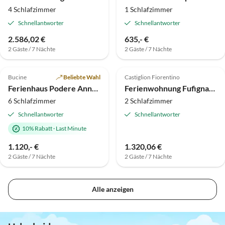
4 Schlafzimmer
1 Schlafzimmer
Schnellantworter
Schnellantworter
2.586,02 €
635,- €
2 Gäste / 7 Nächte
2 Gäste / 7 Nächte
Top-Inserat
Top-Inserat
Bucine
Beliebte Wahl
Castiglion Fiorentino
Ferienhaus Podere Annamaria
Ferienwohnung Fufignano
6 Schlafzimmer
2 Schlafzimmer
Schnellantworter
Schnellantworter
10% Rabatt
·
Last Minute
1.120,- €
1.320,06 €
2 Gäste / 7 Nächte
2 Gäste / 7 Nächte
Alle anzeigen