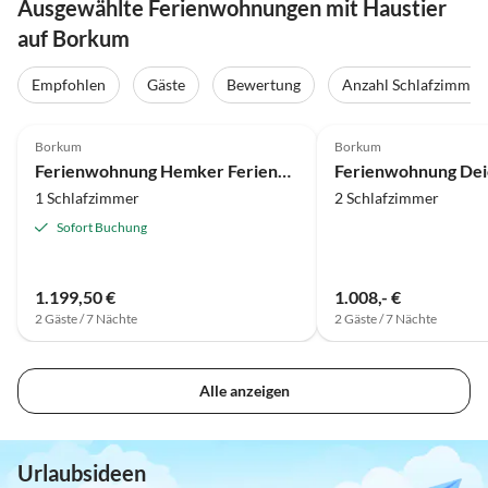
Ausgewählte Ferienwohnungen mit Haustier
auf Borkum
Empfohlen
Gäste
Bewertung
Anzahl Schlafzimmer
4.5
(33)
4.7
(7)
Borkum
Borkum
Ferienwohnung Hemker Ferienhaus Upholmstr.
Ferienwohnung Dei
1 Schlafzimmer
2 Schlafzimmer
Sofort Buchung
1.199,50 €
1.008,- €
2 Gäste / 7 Nächte
2 Gäste / 7 Nächte
Alle anzeigen
Urlaubsideen