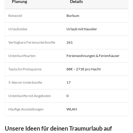
Planung
Details
Reiseziel
Borkum
Urlaubsidee
Urlaub mit Haustier
Verfügbare Ferienunterkünfte
261
Unterkunftsarten
Ferienwohnungen & Ferienhäuser
Typische Preisspanne
88€ – 271€ pro Nacht
5-Sterne-Unterkünfte
17
Unterkünfte mit Angeboten
0
Häufige Ausstattungen
WLAN
Unsere Ideen für deinen Traumurlaub auf