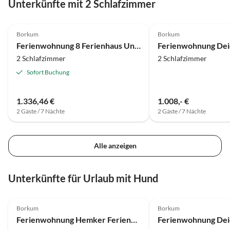
Unterkünfte mit 2 Schlafzimmer
4.6
(16)
4.7
(7)
Borkum
Borkum
Ferienwohnung 8 Ferienhaus Under de Diek
Ferienwohnung Dei
2 Schlafzimmer
2 Schlafzimmer
Sofort Buchung
1.336,46 €
1.008,- €
2 Gäste / 7 Nächte
2 Gäste / 7 Nächte
Alle anzeigen
Unterkünfte für Urlaub mit Hund
4.5
(33)
4.7
(7)
Borkum
Borkum
Ferienwohnung Hemker Ferienhaus Upholmstr.
Ferienwohnung Dei