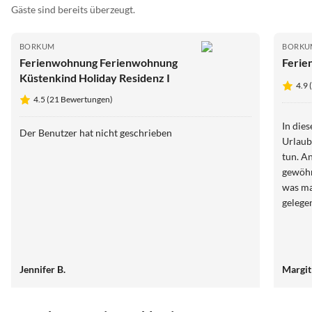
Gäste sind bereits überzeugt.
BORKUM
BORKU
Ferienwohnung Ferienwohnung
Ferie
Küstenkind Holiday Residenz I
4.9
4.5 (21 Bewertungen)
In die
Der Benutzer hat nicht geschrieben
Urlaub
tun. An da
gewöhnen, aber ansonsten war 
was man braucht.
gelege
Jennifer B.
Margit