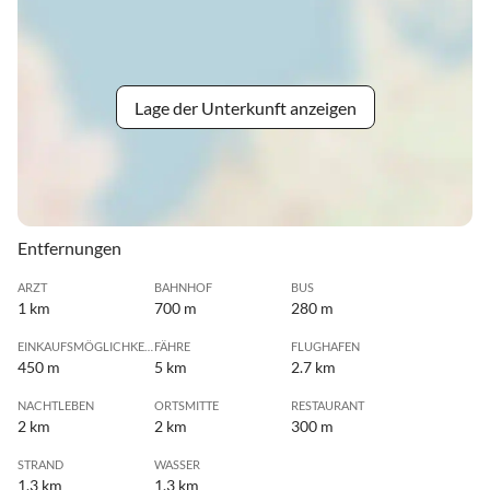
Lage der Unterkunft anzeigen
Entfernungen
ARZT
BAHNHOF
BUS
1 km
700 m
280 m
EINKAUFSMÖGLICHKEIT
FÄHRE
FLUGHAFEN
450 m
5 km
2.7 km
NACHTLEBEN
ORTSMITTE
RESTAURANT
2 km
2 km
300 m
STRAND
WASSER
1.3 km
1.3 km