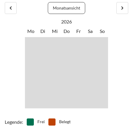
•
Kultur
•
Kureinrichtung
Ihnen jederzeit die Benutzung Ihres Wagens, um das reizvolle
- Surf- od. Kitekurs
•
Kutschfahrten
•
Minigolf
Monatsansicht
Ostland, das FKK-Gelände sowie den Nord- und Südstrand
- Wassergymnastik im GEZEITENLAND
•
Mountainbiking
•
Nordic Walking
mühelos zu erreichen.
- Strandgymnastik am Nordstrand
2026
•
Radfahren/ Cycling
•
Reiten
•
Schifffahrt/Bootstour
•
Schnorcheln
Mo
Di
Mi
Do
Fr
Sa
So
•
Schwimmen
•
Segeln
•
Sehenswürdigkeiten
•
Spielplatz
•
Spielscheune/ Indoorspielplatz
•
Surfen
•
Tanzen
•
Tennis
•
Tischtennis
•
Wasserski
•
Wassersport
•
Wattwandern
•
Wellness
•
Windsurfen
•
Zelten
Legende
:
Frei
Belegt