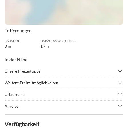
Entfernungen
BAHNHOF
EINKAUFSMÖGLICHKEIT
0 m
1 km
In der Nähe
Unsere Freizeittipps
•
Angeln
•
Beachvolleyball
Weitere Freizeitmöglichkeiten
•
Bowling
•
Erlebnisbad
- Wattwanderungen
•
Fahrradverleih
•
Fitness
Urlaubsziel
- Fahrt mit der Kutsche über den Strand zu den Seehundsbänken
•
Geocaching
•
Hallenbad
Eveline`s Appartement liegt sehr ruhig direkt am
(örtlicher Anbieter - unbedingt machen!!!!)
Anreisen
•
Hochseilgarten
•
Inliner fahren
Naturschutzgebiet "Greune Stee" in der Nähe des Südstrandes.
- Fahrräder leihen
Schlüsselübergabe in unserer Agentur Bismarckstr. 57 oder nach
•
Joggen
•
Kegelbahn/Bowlen
- Hundestrand in unmittelbarer Nähe
Absprache
•
Kino
•
Kitesurfen
Verfügbarkeit
Die Lage außerhalb des Verkehrsbeschränkungsgebietes gestattet
- Strandkorb oder Standzelt mieten