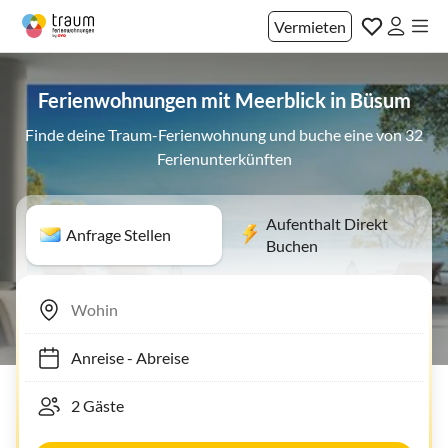
Vermieten
Ferienwohnungen mit Meerblick in Büsum
Finde deine Traum-Ferienwohnung und buche eine von 32
Ferienunterkünften
Aufenthalt Direkt
Anfrage Stellen
Buchen
Anreise
-
Abreise