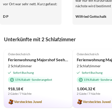
war nur ein Kurzurlaub 
vor Ort war sehr nett. Kurz gefasst:
nächste wird bestimmt 
Es hat uns an nichts gefehlt und wir
kommen gern wieder.G
haben uns in der Wohnung rundum
D P
Wilfried Gottschalk
Friedland bei Göttinge
wohlgefühlt!
Unterkünfte mit 2 Schlafzimmer
4.9
(6)
4.9
(4)
Österdeichstrich
Österdeichstrich
Ferienwohnung Majorshof Seehecht Büsum
2 Schlafzimmer
2 Schlafzimmer
Sofort Buchung
Sofort Buchung
15% Rabatt
·
Sonderangebot
15% Rabatt
·
Sondera
918,18 €
1.004,32 €
2 Gäste / 7 Nächte
2 Gäste / 7 Nächte
Verstecktes Juwel
Verstecktes Juwel