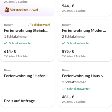
2 Gäste / 7 Nächte
544,- €
Verstecktes Juwel
2 Gäste / 7 Nächte
5.0
(1)
Büsum
Beliebte Wahl
Büsum
Ferienwohnung Steimker, Büsumer Hochhaus
Ferienwohnung Moderne 3-Raumwohnung mit Meerblick im Büsumer Hochhaus
1 Schlafzimmer
2 Schlafzimmer
Schnellantworter
Schnellantworter
614,- €
895,- €
2 Gäste / 7 Nächte
2 Gäste / 7 Nächte
Büsum
Büsum
Ferienwohnung "Hafenloge" mit Hafen- und Meerblick
Ferienwohnung Haus Nordseeblick in Büsum
1 Schlafzimmer
Schnellantworter
481,- €
Preis auf Anfrage
2 Gäste / 7 Nächte