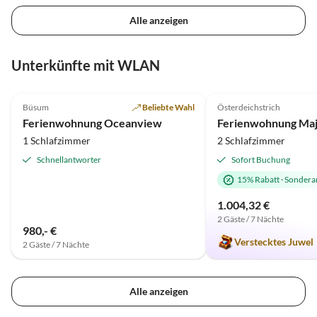
Alle anzeigen
Unterkünfte mit WLAN
5.0
(35)
4.9
(4)
Büsum
Beliebte Wahl
Österdeichstrich
Ferienwohnung Oceanview
1 Schlafzimmer
2 Schlafzimmer
Schnellantworter
Sofort Buchung
15% Rabatt
·
Sondera
1.004,32 €
2 Gäste / 7 Nächte
980,- €
Verstecktes Juwel
2 Gäste / 7 Nächte
Alle anzeigen