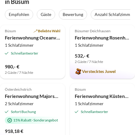
in Büsum
Empfohlen
Gäste
Bewertung
Anzahl Schlafzimmer
5.0
(35)
5.0
(10)
Büsum
Beliebte Wahl
Büsumer Deichhausen
Ferienwohnung Oceanview
Ferienwohnung Rosenhof 12
1 Schlafzimmer
1 Schlafzimmer
Schnellantworter
532,- €
2 Gäste / 7 Nächte
980,- €
Verstecktes Juwel
2 Gäste / 7 Nächte
4.9
(6)
4.6
(3)
Österdeichstrich
Büsum
Ferienwohnung Majorshof Seehecht Büsum
Ferienwohnung Küstenbrise in Büsum
2 Schlafzimmer
1 Schlafzimmer
Sofort Buchung
Schnellantworter
15% Rabatt
·
Sonderangebot
918,18 €