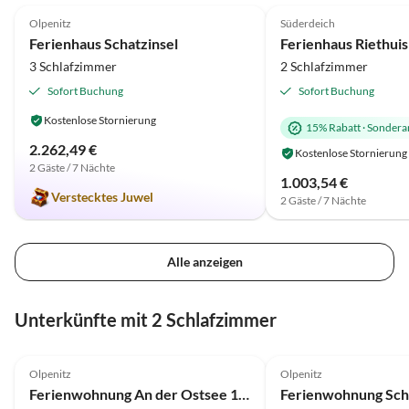
Olpenitz
Süderdeich
Ferienhaus Schatzinsel
Ferienhaus Riethui
3 Schlafzimmer
2 Schlafzimmer
Sofort Buchung
Sofort Buchung
Kostenlose Stornierung
15% Rabatt
·
Sondera
2.262,49 €
Kostenlose Stornierung
2 Gäste / 7 Nächte
1.003,54 €
Verstecktes Juwel
2 Gäste / 7 Nächte
Alle anzeigen
Unterkünfte mit 2 Schlafzimmer
4.8
(14)
4.8
(11)
Olpenitz
Olpenitz
Ferienwohnung An der Ostsee 17b Olpenitz