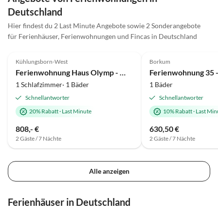
bemüht
Deutschland
zu erl
Hier findest du 2 Last Minute Angebote sowie 2 Sonderangebote
haben 
für Ferienhäuser, Ferienwohnungen und Fincas in Deutschland
Haus n
5.0
(7)
Top-Inserat
4.5
(1)
Kühlungsborn-West
Borkum
Ferienwohnung Haus Olymp - Wohnung 16
1 Schlafzimmer· 1 Bäder
1 Bäder
Schnellantworter
Schnellantworter
20% Rabatt
·
Last Minute
10% Rabatt
·
Last Min
808,- €
630,50 €
2 Gäste / 7 Nächte
2 Gäste / 7 Nächte
Alle anzeigen
Ferienhäuser in Deutschland
4.9
(20)
4.8
(17)