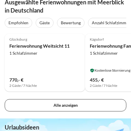
Ausgewählte Ferienwohnungen mit Meerblick
in Deutschland
Empfohlen
Gäste
Bewertung
Anzahl Schlafzimmer
5.0
(17)
Top-Inserat
5.0
(17)
Glücksburg
Kägsdorf
Ferienwohnung Weitsicht 11
Ferienwohnung Fami
1 Schlafzimmer
1 Schlafzimmer
Kostenlose Stornierung
770,- €
455,- €
2 Gäste / 7 Nächte
2 Gäste / 7 Nächte
Alle anzeigen
Urlaubsideen