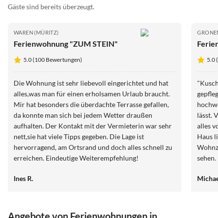
Gäste sind bereits überzeugt.
WAREN (MÜRITZ)
GRONE
Ferienwohnung "ZUM STEIN"
Ferie
5.0 (100 Bewertungen)
5.0
Die Wohnung ist sehr liebevoll eingerichtet und hat
"Kusch
alles,was man für einen erholsamen Urlaub braucht.
gepfle
Mir hat besonders die überdachte Terrasse gefallen,
hochwe
da konnte man sich bei jedem Wetter draußen
lässt. 
aufhalten. Der Kontakt mit der Vermieterin war sehr
alles v
nett,sie hat viele Tipps gegeben. Die Lage ist
Haus l
hervorragend, am Ortsrand und doch alles schnell zu
Wohnzi
erreichen. Eindeutige Weiterempfehlung!
sehen. Kleine Aufmerksamkeiten haben den
angene
Ines R.
Michae
Wetter
anspre
können
lieben
Angebote von Ferienwohnungen in