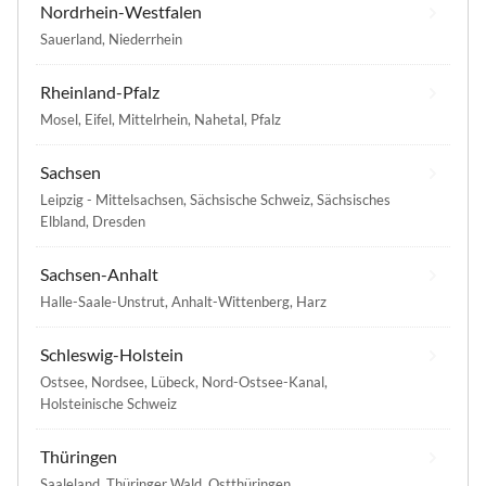
Nordrhein-Westfalen
Sauerland
,
Niederrhein
Rheinland-Pfalz
Mosel
,
Eifel
,
Mittelrhein
,
Nahetal
,
Pfalz
Sachsen
Leipzig - Mittelsachsen
,
Sächsische Schweiz
,
Sächsisches
Elbland
,
Dresden
Sachsen-Anhalt
Halle-Saale-Unstrut
,
Anhalt-Wittenberg
,
Harz
Schleswig-Holstein
Ostsee
,
Nordsee
,
Lübeck
,
Nord-Ostsee-Kanal
,
Holsteinische Schweiz
Thüringen
Saaleland
,
Thüringer Wald
,
Ostthüringen