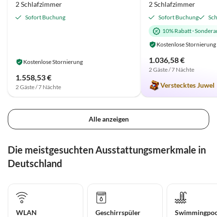
2 Schlafzimmer
2 Schlafzimmer
Sofort Buchung
Sofort Buchung
Sch
10% Rabatt
·
Sondera
Kostenlose Stornierung
1.036,58 €
Kostenlose Stornierung
2 Gäste / 7 Nächte
1.558,53 €
Verstecktes Juwel
2 Gäste / 7 Nächte
Alle anzeigen
Die meistgesuchten Ausstattungsmerkmale in
Deutschland
WLAN
Geschirrspüler
Swimmingpoo