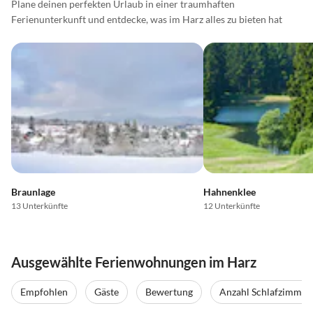
Plane deinen perfekten Urlaub in einer traumhaften
Ferienunterkunft und entdecke, was im Harz alles zu bieten hat
Braunlage
Hahnenklee
13 Unterkünfte
12 Unterkünfte
Ausgewählte Ferienwohnungen im Harz
Empfohlen
Gäste
Bewertung
Anzahl Schlafzimmer
5.0
(39)
Top-Inserat
5.0
(28)