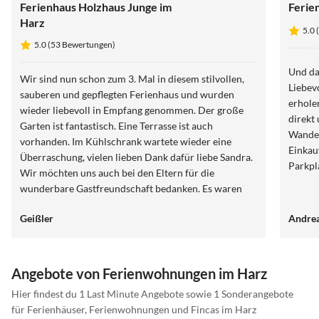
Ferienhaus Holzhaus Junge im
Ferie
Harz
5.0
5.0 (53 Bewertungen)
Und da
Wir sind nun schon zum 3. Mal in diesem stilvollen,
Liebev
sauberen und gepflegten Ferienhaus und wurden
erhole
wieder liebevoll in Empfang genommen. Der große
direkt
Garten ist fantastisch. Eine Terrasse ist auch
Wandern u
vorhanden. Im Kühlschrank wartete wieder eine
Einkau
Überraschung, vielen lieben Dank dafür liebe Sandra.
Parkpl
Wir möchten uns auch bei den Eltern für die
wunderbare Gastfreundschaft bedanken. Es waren
sehr schöne Stunden mit Euch beiden. Wir können
Geißler
Andrea
das modern , bis ins kleinste Detail eingerichtete
Ferienhaus auf jeden Fall zu 200% weiter empfehlen
und kommen sehr gern ( wenn's die Gesundheit
zulässt) wieder. Denn die Gegend ist wundervoll.
Angebote von Ferienwohnungen im Harz
Vielen lieben Dank für alles und bleibt gesund.
Hier findest du 1 Last Minute Angebote sowie 1 Sonderangebote
für Ferienhäuser, Ferienwohnungen und Fincas im Harz