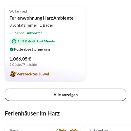
5.0
(1)
Walkenried
Ferienwohnung HarzAmbiente
3 Schlafzimmer· 1 Bäder
Schnellantworter
15% Rabatt
·
Last Minute
Kostenlose Stornierung
1.066,05 €
2 Gäste / 7 Nächte
Verstecktes Juwel
Alle anzeigen
Ferienhäuser im Harz
4.9
(17)
4.8
(8)
Stiege
Beliebte Wahl
Hahnenklee