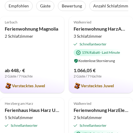
Empfohlen
Gäste
Bewertung
Anzahl Schlafzimmer
5.0
(4)
5.0
(1)
Lerbach
Walkenried
Ferienwohnung Magnolia
Ferienwohnung HarzAmbiente
2 Schlafzimmer
3 Schlafzimmer
Schnellantworter
15% Rabatt
·
Last Minute
Kostenlose Stornierung
ab 448,- €
1.066,05 €
2 Gäste / 7 Nächte
2 Gäste / 7 Nächte
Verstecktes Juwel
Verstecktes Juwel
Herzberg am Harz
Walkenried
Ferienhaus Haus Harz Urlaub
Ferienwohnung HarzElegance
5 Schlafzimmer
2 Schlafzimmer
Schnellantworter
Schnellantworter