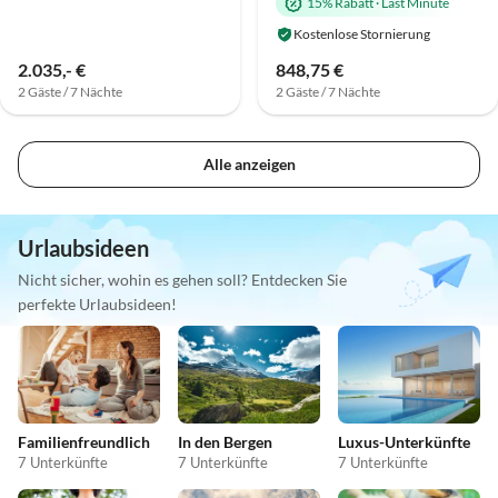
15% Rabatt
·
Last Minute
Kostenlose Stornierung
2.035,- €
848,75 €
2 Gäste / 7 Nächte
2 Gäste / 7 Nächte
Alle anzeigen
Urlaubsideen
Nicht sicher, wohin es gehen soll? Entdecken Sie
perfekte Urlaubsideen!
Familienfreundlich
In den Bergen
Luxus-Unterkünfte
7 Unterkünfte
7 Unterkünfte
7 Unterkünfte