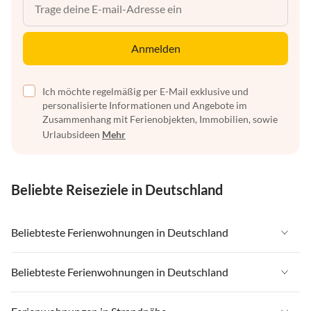
Anmelden
Ich möchte regelmäßig per E-Mail exklusive und
personalisierte Informationen und Angebote im
Zusammenhang mit Ferienobjekten, Immobilien, sowie
Urlaubsideen
Mehr
Beliebte Reiseziele in Deutschland
Beliebteste Ferienwohnungen in Deutschland
Ferienwohnungen in Deutschland
Beliebteste Ferienwohnungen in Deutschland
Ferienwohnungen in Ostsee
Ferienwohnungen in Deutschland