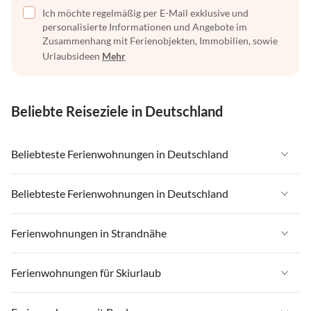
Ich möchte regelmäßig per E-Mail exklusive und
personalisierte Informationen und Angebote im
Zusammenhang mit Ferienobjekten, Immobilien, sowie
Urlaubsideen
Mehr
Beliebte Reiseziele in Deutschland
Beliebteste Ferienwohnungen in Deutschland
Ferienwohnungen in Deutschland
Beliebteste Ferienwohnungen in Deutschland
Ferienwohnungen in Ostsee
Ferienwohnungen in Deutschland
Ferienwohnungen in Strandnähe
Ferienwohnungen in Nordsee
Ferienwohnungen in Ostsee
Ferienwohnungen in Schleswig-Holstein
Ferienwohnungen in Strandnähe in Deutschland
Ferienwohnungen für Skiurlaub
Ferienwohnungen in Nordsee
Ferienwohnungen in Mecklenburg-Vorpommern
Ferienwohnungen in Strandnähe in Ostsee
Ferienwohnungen in Schleswig-Holstein
Ferienwohnungen für Skiurlaub in Deutschland