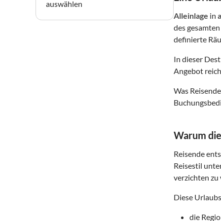
auswählen
Alleinlage
in
des gesamten 
definierte Räu
In dieser Des
Angebot reich
Was Reisende 
Buchungsbedin
Warum dies
Reisende entsc
Reisestil unte
verzichten zu 
Diese Urlaubs
die Regi