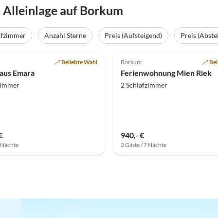
Alleinlage auf Borkum
afzimmer
Anzahl Sterne
Preis (Aufsteigend)
Preis (Abste
(1)
Beliebte Wahl
Borkum
Bel
aus Emara
Ferienwohnung Mien Riek
zimmer
2 Schlafzimmer
€
940,- €
7 Nächte
2 Gäste / 7 Nächte