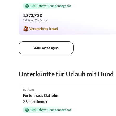
10% Rabatt
·
Gruppenangebot
1.373,70 €
2 Gäste / 7 Nächte
Verstecktes Juwel
Alle anzeigen
Unterkünfte für Urlaub mit Hund
5.0
(2)
Borkum
Ferienhaus Daheim
2 Schlafzimmer
10% Rabatt
·
Gruppenangebot