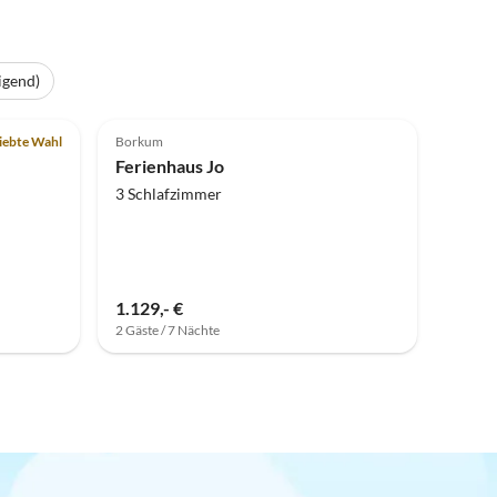
igend)
iebte Wahl
Borkum
Ferienhaus Jo
3 Schlafzimmer
1.129,- €
2 Gäste / 7 Nächte