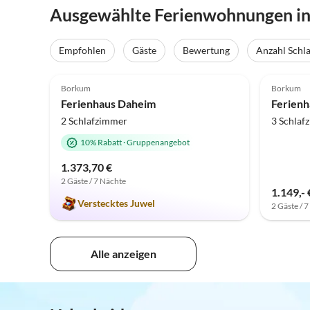
Ausgewählte Ferienwohnungen in 
Empfohlen
Gäste
Bewertung
Anzahl Schl
5.0
(2)
4.3
Borkum
Borkum
Ferienhaus Daheim
Ferienh
2 Schlafzimmer
3 Schlaf
10% Rabatt
·
Gruppenangebot
1.373,70 €
2 Gäste / 7 Nächte
1.149,- 
Verstecktes Juwel
2 Gäste / 
Alle anzeigen