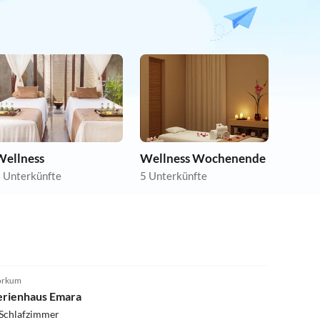
Wellness
Wellness Wochenende
 Unterkünfte
5 Unterkünfte
4.3
(1)
orkum
erienhaus Emara
 Schlafzimmer