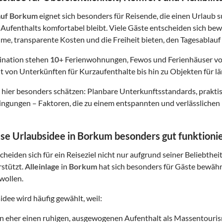
auf Borkum
eignet sich besonders für Reisende, die einen Urlaub s
Aufenthalts komfortabel bleibt. Viele Gäste entscheiden sich bew
me, transparente Kosten und die Freiheit bieten, den Tagesablauf 
tination stehen
10
+ Ferienwohnungen, Fewos und Ferienhäuser vo
t von Unterkünften für Kurzaufenthalte bis hin zu Objekten für lä
hier besonders schätzen: Planbare Unterkunftsstandards, prakt
gungen – Faktoren, die zu einem entspannten und verlässlichen 
e Urlaubsidee in Borkum besonders gut funktioni
heiden sich für ein Reiseziel nicht nur aufgrund seiner Beliebthei
rstützt.
Alleinlage
in
Borkum
hat sich besonders für Gäste bewährt,
wollen.
idee wird häufig gewählt, weil:
on eher einen ruhigen, ausgewogenen Aufenthalt als Massentouri