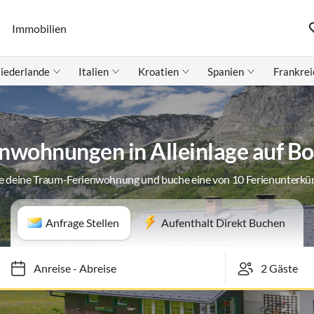
Immobilien
iederlande
Italien
Kroatien
Spanien
Frankrei
enwohnungen in Alleinlage auf B
e deine Traum-Ferienwohnung und buche eine von 10 Ferienunterkü
Anfrage Stellen
Aufenthalt Direkt Buchen
Anreise
-
Abreise