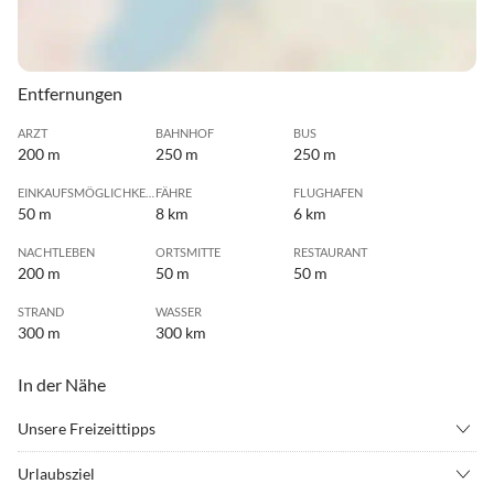
Entfernungen
ARZT
BAHNHOF
BUS
200 m
250 m
250 m
EINKAUFSMÖGLICHKEIT
FÄHRE
FLUGHAFEN
50 m
8 km
6 km
NACHTLEBEN
ORTSMITTE
RESTAURANT
200 m
50 m
50 m
STRAND
WASSER
300 m
300 km
In der Nähe
Unsere Freizeittipps
•
Angeln
•
Basketball
Urlaubsziel
•
Beachvolleyball
•
Casino