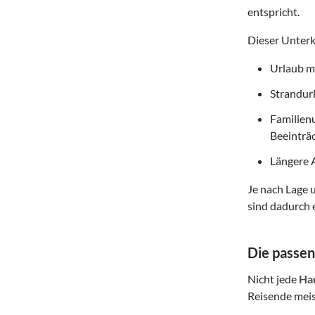
entspricht.
Dieser Unterk
Urlaub mi
Strandurl
Familienu
Beeinträ
Längere A
Je nach Lage 
sind dadurch e
Die passen
Nicht jede
Ha
Reisende meist