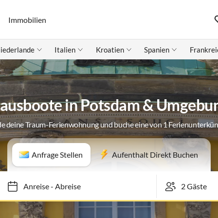
Immobilien
iederlande
Italien
Kroatien
Spanien
Frankrei
ausboote in Potsdam & Umgebu
de deine Traum-Ferienwohnung und buche eine von 1 Ferienunterkün
Anfrage Stellen
Aufenthalt Direkt Buchen
Anreise
-
Abreise