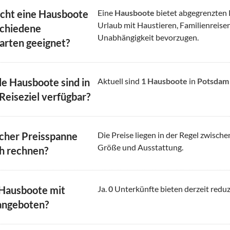
cht eine Hausboote
Eine
Hausboote
bietet abgegrenzten R
Urlaub mit Haustieren, Familienreisen
schiedene
Unabhängigkeit bevorzugen.
arten geeignet?
le Hausboote sind in
Aktuell sind
1
Hausboote
in
Potsdam
Reiseziel verfügbar?
cher Preisspanne
Die Preise liegen in der Regel zwisch
Größe und Ausstattung.
ch rechnen?
 Hausboote mit
Ja.
0
Unterkünfte bieten derzeit reduz
angeboten?