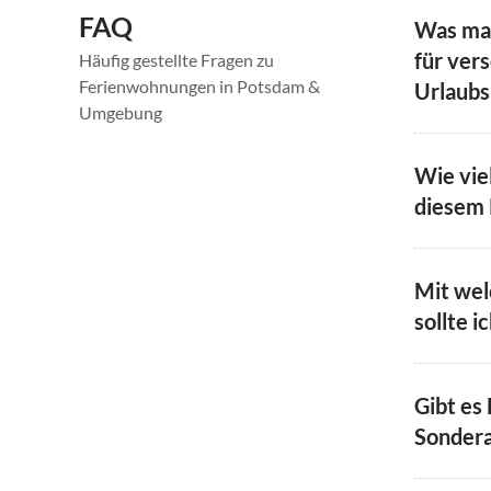
FAQ
Was ma
für ver
Häufig gestellte Fragen zu
Ferienwohnungen in Potsdam &
Urlaubs
Umgebung
Wie vie
diesem 
Mit wel
sollte i
Gibt es
Sonder