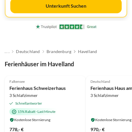
Unterkunft Suchen
. . .
Deutschland
Brandenburg
Havelland
Ferienhäuser im Havelland
5.0
(69)
Top-Inserat
4.8
(47)
Falkensee
Deutschland
Ferienhaus Schweizerhaus
Ferienhaus Haus a
3 Schlafzimmer
3 Schlafzimmer
Schnellantworter
15% Rabatt
·
Last Minute
Kostenlose Stornierung
Kostenlose Stornierung
778,- €
970,- €