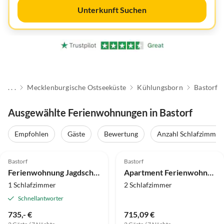
Unterkunft Suchen
. . .
Mecklenburgische Ostseeküste
Kühlungsborn
Bastorf
Ausgewählte Ferienwohnungen in Bastorf
Empfohlen
Gäste
Bewertung
Anzahl Schlafzimmer
4.9
(34)
4.0
(30)
Bastorf
Bastorf
Ferienwohnung Jagdschloss
Apartment Ferienwohnung mit Garten in Zweedorf
1 Schlafzimmer
2 Schlafzimmer
Schnellantworter
735,- €
715,09 €