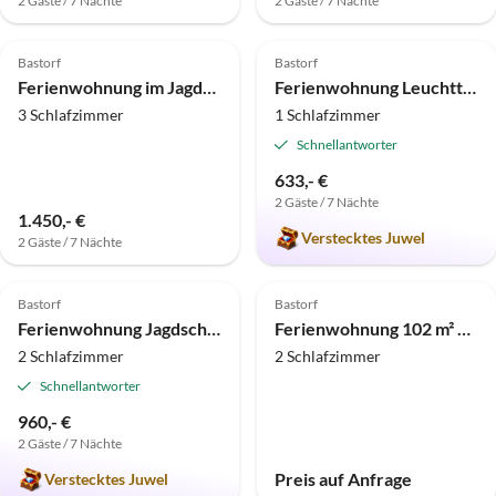
2 Gäste / 7 Nächte
2 Gäste / 7 Nächte
5.0
(17)
Top-Inserat
5.0
(17)
Top-Inserat
Bastorf
Bastorf
Ferienwohnung im Jagdschloss zu Hohen Niendorf
Ferienwohnung Leuchtturmblick
3 Schlafzimmer
1 Schlafzimmer
Schnellantworter
633,- €
2 Gäste / 7 Nächte
1.450,- €
Verstecktes Juwel
2 Gäste / 7 Nächte
4.9
(12)
Top-Inserat
Bastorf
Bastorf
Auszeichnung 2025
Ferienwohnung Jagdschloss zu Hohen Niendorf
Ferienwohnung 102 m² Ferienhaus ∙ 2 Schlafzimmer ∙ 4 Gäste
2 Schlafzimmer
2 Schlafzimmer
Schnellantworter
960,- €
2 Gäste / 7 Nächte
Preis auf Anfrage
Verstecktes Juwel