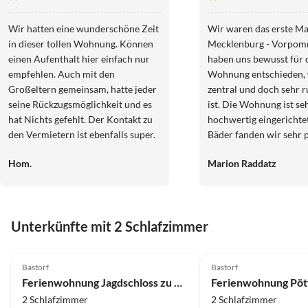
Wir hatten eine wunderschöne Zeit
Wir waren das erste Ma
in dieser tollen Wohnung. Können
Mecklenburg - Vorpom
einen Aufenthalt hier einfach nur
haben uns bewusst für 
empfehlen. Auch mit den
Wohnung entschieden, w
Großeltern gemeinsam, hatte jeder
zentral und doch sehr r
seine Rückzugsmöglichkeit und es
ist. Die Wohnung ist se
hat Nichts gefehlt. Der Kontakt zu
hochwertig eingerichtet
den Vermietern ist ebenfalls super.
Bäder fanden wir sehr praktisch.
Vielen Dank!
Die beiden Sessel war
Hom.
Marion Raddatz
bequem. Es war sehr sa
Garten konnten wir auf
Wetterlage nicht so gen
er ist sehr schön. Die Vermieter
Unterkünfte mit 2 Schlafzimmer
sind sehr freundlich un
Tips parat. Wir haben e
4.9
(12)
Top-Inserat
4.9
(8)
schöne Zeit verbracht u
Bastorf
Bastorf
Auszeichnung 2025
entdeckt und es gäbe no
Ferienwohnung Jagdschloss zu Hohen Niendorf
Ferienwohnung Pöt
mehr zu entdecken. Di
2 Schlafzimmer
2 Schlafzimmer
ist einfach nur schön. Wer weiss,