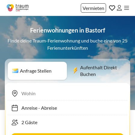
Vermieten
Ferienwohnungen in Bastorf
Finde deine Traum-Ferienwohnung und buche eine von 25
Ferienunterkünften
Aufenthalt Direkt
Anfrage Stellen
Buchen
Anreise
-
Abreise