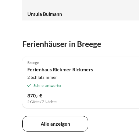
Ursula Bulmann
Ferienhäuser in Breege
5.0
(9)
Breege
Ferienhaus Rickmer Rickmers
2 Schlafzimmer
Schnellantworter
870,- €
2 Gäste / 7 Nächte
Alle anzeigen