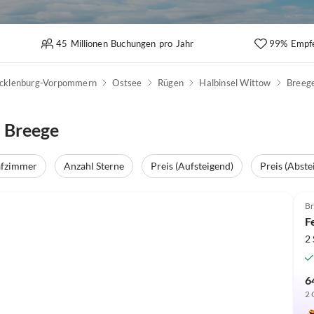
45 Millionen Buchungen pro Jahr
99% Empf
cklenburg-Vorpommern
Ostsee
Rügen
Halbinsel Wittow
Breeg
 Breege
afzimmer
Anzahl Sterne
Preis (Aufsteigend)
Preis (Abste
Top-Inserat
Br
F
2
6
2 