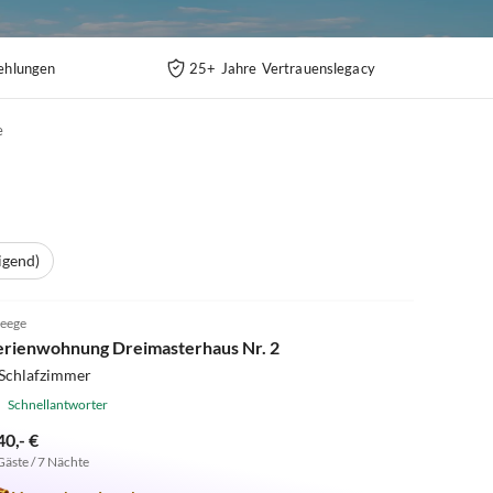
ehlungen
25+ Jahre Vertrauenslegacy
e
igend)
5.0
(3)
eege
erienwohnung Dreimasterhaus Nr. 2
 Schlafzimmer
Schnellantworter
40,- €
Gäste / 7 Nächte