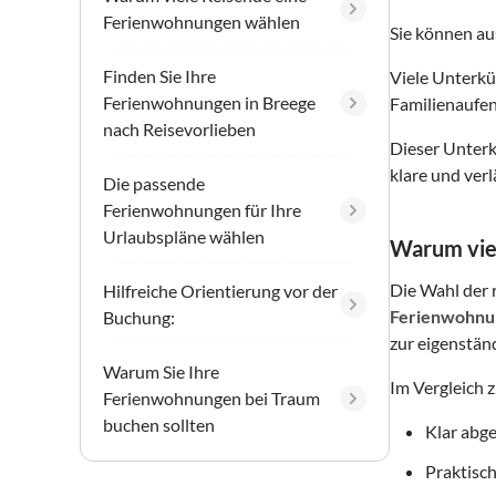
Ferienwohnungen wählen
Sie können a
Finden Sie Ihre
Viele Unterkü
Ferienwohnungen in Breege
Familienaufen
nach Reisevorlieben
Dieser Unterku
klare und ver
Die passende
Ferienwohnungen für Ihre
Urlaubspläne wählen
Warum vie
Die Wahl der r
Hilfreiche Orientierung vor der
Ferienwohnu
Buchung:
zur eigenstän
Warum Sie Ihre
Im Vergleich 
Ferienwohnungen bei Traum
buchen sollten
Klar abg
Praktisch