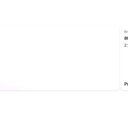
Br
8
2
P