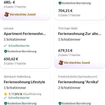
680,- €
Kostenlose Stornierung
2 Gäste / 7 Nächte
704,21 €
Verstecktes Juwel
2 Gäste / 7 Nächte
4.0
(20)
5.0
(11)
Top-Inserat
Leinatal
Thüringer Wald
Apartment Ferienwohnung Christina in Friedrichroda
Ferienwohnung Zur alten Bäckerei
1 Schlafzimmer
1 Schlafzimmer
Schnellantworter
679,51 €
Kostenlose Stornierung
2 Gäste / 7 Nächte
650,62 €
Verstecktes Juwel
2 Gäste / 7 Nächte
4.9
(9)
Top-Inserat
4.9
(4)
Top-Inserat
Steinbach-Hallenberg
Friedrichshöhe (Sachsenbrunn)
Ferienwohnung Lifestyle
Ferienwohnung "Arnika"
1 Schlafzimmer
2 Schlafzimmer
5
/ 5
Klassifizierung
Schnellantworter
Kostenlose Stornierung
Kostenlose Stornierung