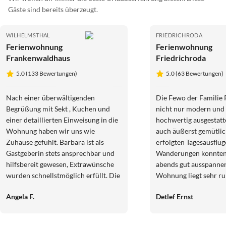
Gäste sind bereits überzeugt.
WILHELMSTHAL
FRIEDRICHRODA
Ferienwohnung
Ferienwohnung
Frankenwaldhaus
Friedrichroda
5.0 (133 Bewertungen)
5.0 (63 Bewertungen)
Nach einer überwältigenden
Die Fewo der Familie P
Begrüßung mit Sekt , Kuchen und
nicht nur modern und
einer detaillierten Einweisung in die
hochwertig ausgestattet
Wohnung haben wir uns wie
auch äußerst gemütlich 
Zuhause gefühlt. Barbara ist als
erfolgten Tagesausflü
Gastgeberin stets ansprechbar und
Wanderungen konnten
hilfsbereit gewesen, Extrawünsche
abends gut ausspannen
wurden schnellstmöglich erfüllt. Die
Wohnung liegt sehr ru
Wohnung ist opulent ausgestattet,
konnten, auch mit viel
Angela F.
Detlef Ernst
auch mit etlichen
sehr symphatischen Ve
Informationmaterialien; die Küche
Thüringen und auch s
ist perfekt mit endlich mal genügend
kulinarischen Genüsse