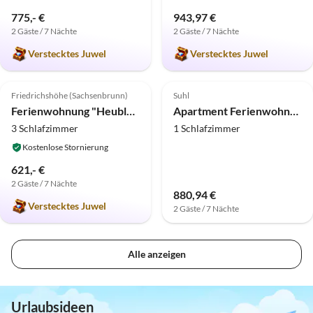
775,- €
943,97 €
2 Gäste / 7 Nächte
2 Gäste / 7 Nächte
Verstecktes Juwel
Verstecktes Juwel
5.0
(1)
Top-Inserat
Friedrichshöhe (Sachsenbrunn)
Suhl
Ferienwohnung "Heublume"
Apartment Ferienwohnung für 4 Personen in Suhl
3 Schlafzimmer
1 Schlafzimmer
Kostenlose Stornierung
621,- €
2 Gäste / 7 Nächte
880,94 €
Verstecktes Juwel
2 Gäste / 7 Nächte
Alle anzeigen
Urlaubsideen