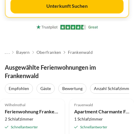
Unterkunft Suchen
. . .
Bayern
Oberfranken
Frankenwald
Ausgewählte Ferienwohnungen im
Frankenwald
Empfohlen
Gäste
Bewertung
Anzahl Schlafzimmer
5.0
(133)
Top-Inserat
4.2
(38)
Wilhelmsthal
Frauenwald
Auszeichnung 2025
Ferienwohnung Frankenwaldhaus
Apartment Charmante Ferienwohnung am Thüringer Rennsteig
2 Schlafzimmer
1 Schlafzimmer
Schnellantworter
Schnellantworter