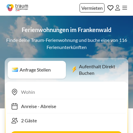
Vermieten
Ferienwohnungen im Frankenwald
Finde deine Traum-Ferienwohnung und buche eine von 116
Ferienunterkünften
Aufenthalt Direkt
Anfrage Stellen
Buchen
Anreise
-
Abreise