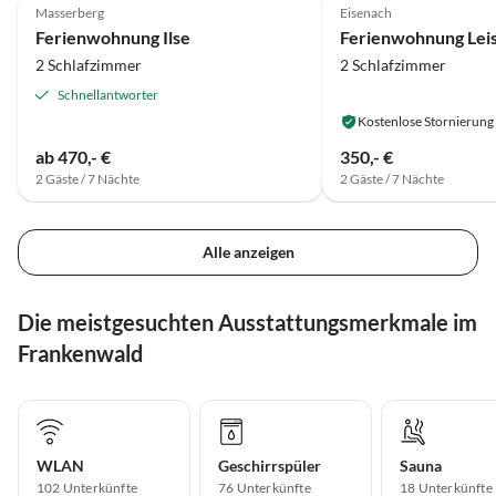
Masserberg
Eisenach
Ferienwohnung Ilse
Ferienwohnung Lei
2 Schlafzimmer
2 Schlafzimmer
Schnellantworter
Kostenlose Stornierung
ab 470,- €
350,- €
2 Gäste / 7 Nächte
2 Gäste / 7 Nächte
Alle anzeigen
Die meistgesuchten Ausstattungsmerkmale im
Frankenwald
WLAN
Geschirrspüler
Sauna
102 Unterkünfte
76 Unterkünfte
18 Unterkünfte