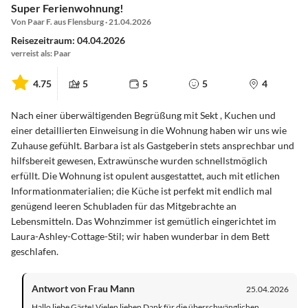
Super Ferienwohnung!
Von Paar F. aus Flensburg · 21.04.2026
Reisezeitraum: 04.04.2026
verreist als: Paar
4.75
5
5
5
4
Nach einer überwältigenden Begrüßung mit Sekt , Kuchen und
einer detaillierten Einweisung in die Wohnung haben wir uns wie
Zuhause gefühlt. Barbara ist als Gastgeberin stets ansprechbar und
hilfsbereit gewesen, Extrawünsche wurden schnellstmöglich
erfüllt. Die Wohnung ist opulent ausgestattet, auch mit etlichen
Informationmaterialien; die Küche ist perfekt mit endlich mal
genügend leeren Schubladen für das Mitgebrachte an
Lebensmitteln. Das Wohnzimmer ist gemütlich eingerichtet im
Laura-Ashley-Cottage-Stil; wir haben wunderbar in dem Bett
geschlafen.
Antwort von Frau Mann
25.04.2026
Hallo liebe Gäste! Vielen lieben Dank für die überschwänglichen