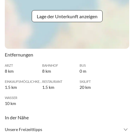
Lage der Unterkunft anzeigen
Entfernungen
ARZT
BAHNHOF
BUS
8 km
8 km
0 m
EINKAUFSMÖGLICHKEIT
RESTAURANT
SKILIFT
1.5 km
1.5 km
20 km
WASSER
10 km
In der Nähe
Unsere Freizeittipps