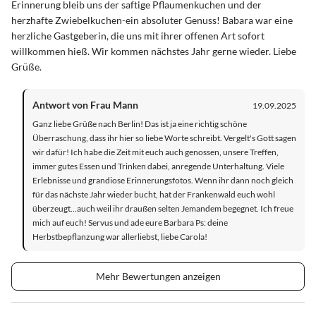
Erinnerung bleib uns der saftige Pflaumenkuchen und der
herzhafte Zwiebelkuchen-ein absoluter Genuss! Babara war eine
herzliche Gastgeberin, die uns mit ihrer offenen Art sofort
willkommen hieß. Wir kommen nächstes Jahr gerne wieder. Liebe
Grüße.
Antwort von Frau Mann
19.09.2025
Ganz liebe Grüße nach Berlin! Das ist ja eine richtig schöne
Überraschung, dass ihr hier so liebe Worte schreibt. Vergelt's Gott sagen
wir dafür! Ich habe die Zeit mit euch auch genossen, unsere Treffen,
immer gutes Essen und Trinken dabei, anregende Unterhaltung. Viele
Erlebnisse und grandiose Erinnerungsfotos. Wenn ihr dann noch gleich
für das nächste Jahr wieder bucht, hat der Frankenwald euch wohl
überzeugt...auch weil ihr draußen selten Jemandem begegnet. Ich freue
mich auf euch! Servus und ade eure Barbara Ps: deine
Herbstbepflanzung war allerliebst, liebe Carola!
Mehr Bewertungen anzeigen