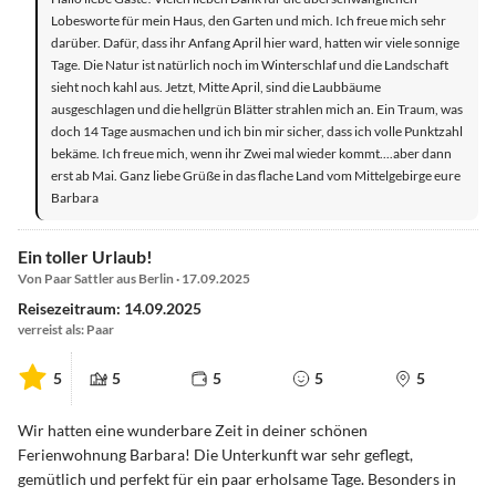
Lobesworte für mein Haus, den Garten und mich. Ich freue mich sehr
darüber. Dafür, dass ihr Anfang April hier ward, hatten wir viele sonnige
Tage. Die Natur ist natürlich noch im Winterschlaf und die Landschaft
sieht noch kahl aus. Jetzt, Mitte April, sind die Laubbäume
ausgeschlagen und die hellgrün Blätter strahlen mich an. Ein Traum, was
doch 14 Tage ausmachen und ich bin mir sicher, dass ich volle Punktzahl
bekäme. Ich freue mich, wenn ihr Zwei mal wieder kommt....aber dann
erst ab Mai. Ganz liebe Grüße in das flache Land vom Mittelgebirge eure
Barbara
Ein toller Urlaub!
Von Paar Sattler aus Berlin · 17.09.2025
Reisezeitraum: 14.09.2025
verreist als: Paar
5
5
5
5
5
Wir hatten eine wunderbare Zeit in deiner schönen
Ferienwohnung Barbara! Die Unterkunft war sehr geflegt,
gemütlich und perfekt für ein paar erholsame Tage. Besonders in