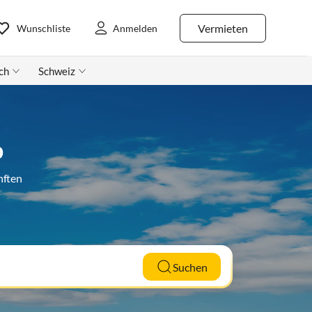
Vermieten
Wunschliste
Anmelden
ch
Schweiz
p
nften
Suchen