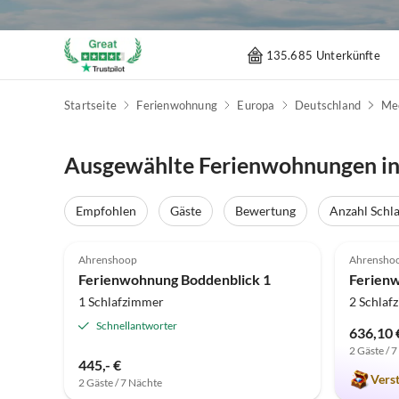
135.685 Unterkünfte
Startseite
Ferienwohnung
Europa
Deutschland
Me
Ausgewählte Ferienwohnungen i
Empfohlen
Gäste
Bewertung
Anzahl Schl
5.0
(2)
5.0
Ahrenshoop
Ahrensho
Ferienwohnung Boddenblick 1
1 Schlafzimmer
2 Schlaf
Schnellantworter
636,10 
2 Gäste / 
445,- €
Vers
2 Gäste / 7 Nächte