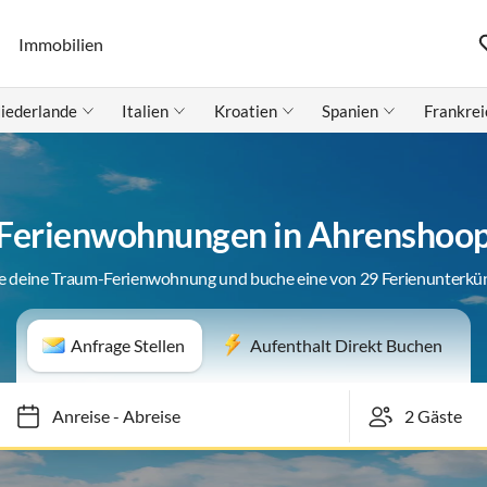
Immobilien
iederlande
Italien
Kroatien
Spanien
Frankrei
Ferienwohnungen in Ahrenshoo
e deine Traum-Ferienwohnung und buche eine von 29 Ferienunterkü
Anfrage Stellen
Aufenthalt Direkt Buchen
Anreise
-
Abreise