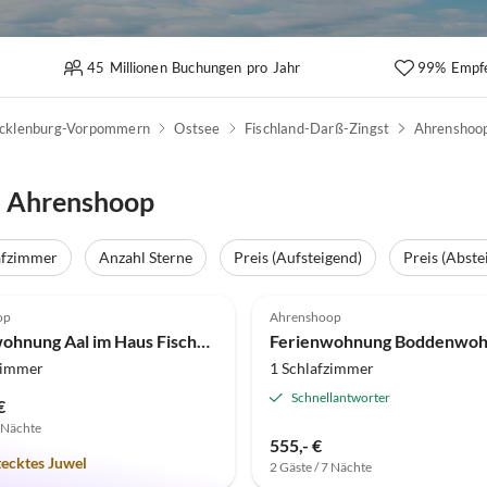
45 Millionen Buchungen pro Jahr
99% Empf
cklenburg-Vorpommern
Ostsee
Fischland-Darß-Zingst
Ahrenshoo
n Ahrenshoop
afzimmer
Anzahl Sterne
Preis (Aufsteigend)
Preis (Abste
(1)
op
Ahrenshoop
Ferienwohnung Aal im Haus Fischer Fritz
Ferienwohnung Boddenwo
zimmer
1 Schlafzimmer
Schnellantworter
€
7 Nächte
555,- €
tecktes Juwel
2 Gäste / 7 Nächte