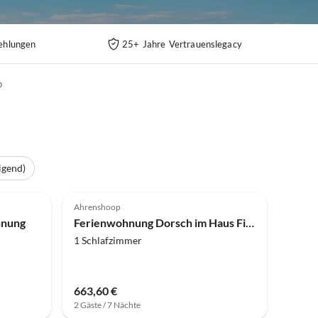
ehlungen
25+ Jahre Vertrauenslegacy
p
igend)
Ahrenshoop
hnung
Ferienwohnung Dorsch im Haus Fischer Fritz
1 Schlafzimmer
663,60 €
2 Gäste / 7 Nächte