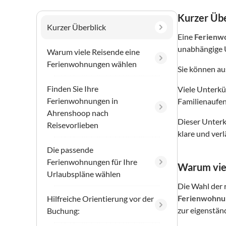
Kurzer Übe
Kurzer Überblick
Eine
Ferienw
unabhängige 
Warum viele Reisende eine
Ferienwohnungen wählen
Sie können a
Finden Sie Ihre
Viele Unterkü
Ferienwohnungen in
Familienaufen
Ahrenshoop nach
Dieser Unterku
Reisevorlieben
klare und ver
Die passende
Ferienwohnungen für Ihre
Warum vie
Urlaubspläne wählen
Die Wahl der r
Ferienwohnu
Hilfreiche Orientierung vor der
zur eigenstän
Buchung: