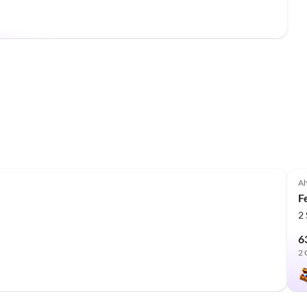
Ah
F
2
6
2 