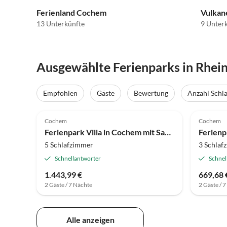
Ferienland Cochem
Vulkane
13 Unterkünfte
9 Unter
Ausgewählte Ferienparks in Rhein
Empfohlen
Gäste
Bewertung
Anzahl Schl
3.9
(52)
4.0
Cochem
Cochem
Ferienpark Villa in Cochem mit Sauna und Komfort
5 Schlafzimmer
3 Schlaf
Schnellantworter
Schnel
1.443,99 €
669,68 
2 Gäste / 7 Nächte
2 Gäste / 
Alle anzeigen