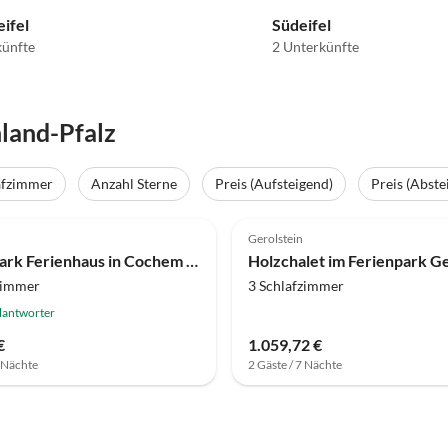
ifel
Südeifel
künfte
2 Unterkünfte
land-Pfalz
afzimmer
Anzahl Sterne
Preis (Aufsteigend)
Preis (Abste
(32)
4.0
(22)
Gerolstein
Ferienpark Ferienhaus in Cochem mit Gartenterrasse
zimmer
3 Schlafzimmer
lantworter
€
1.059,72 €
7 Nächte
2 Gäste / 7 Nächte