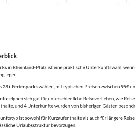
rblick
rks
in
Rheinland-Pfalz
ist eine praktische Unterkunftswahl, wenn
g legen.
us
28
+
Ferienparks
wählen, mit typischen Preisen zwischen
95€
u
nfte eignen sich gut für unterschiedliche Reisevorlieben, wie Reis
thalte, und 4 Unterkünfte wurden von bisherigen Gästen besonde
nftstyp ist sowohl für Kurzaufenthalte als auch für längere Reisen
lässliche Urlaubsstruktur bevorzugen.