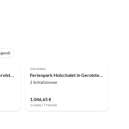
igend)
4.0
(22)
Gerolstein
Holzchalet im Ferienpark Gerolstein Wald
Ferienpark Holzchalet in Gerolstein Waldnähe
2 Schlafzimmer
1.046,65 €
2 Gäste / 7 Nächte