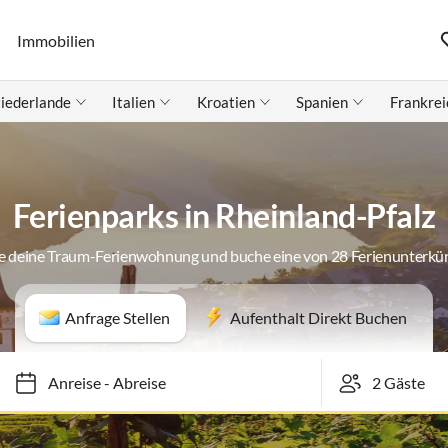
Immobilien
iederlande
Italien
Kroatien
Spanien
Frankrei
Ferienparks in Rheinland-Pfalz
e deine Traum-Ferienwohnung und buche eine von 28 Ferienunterkü
Anfrage Stellen
Aufenthalt Direkt Buchen
Anreise
-
Abreise