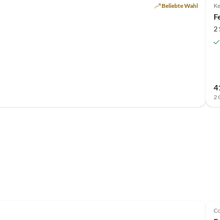
Beliebte Wahl
Ke
F
2
4
2 
C