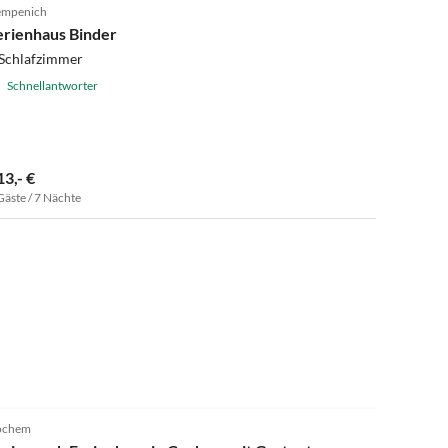
mpenich
Super-Gastgeber
erienhaus Binder
 Schlafzimmer
Schnellantworter
13,- €
Gäste / 7 Nächte
4.0
(32)
ochem