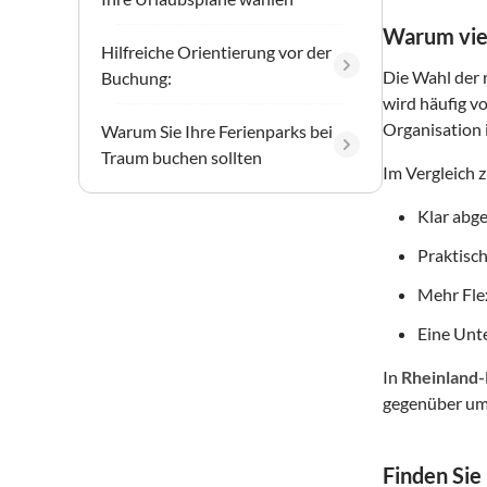
Warum viel
Hilfreiche Orientierung vor der
Die Wahl der r
Buchung:
wird häufig v
Organisation 
Warum Sie Ihre Ferienparks bei
Traum buchen sollten
Im Vergleich 
Klar abg
Praktisch
Mehr Flex
Eine Unte
In
Rheinland-
gegenüber um
Finden Sie