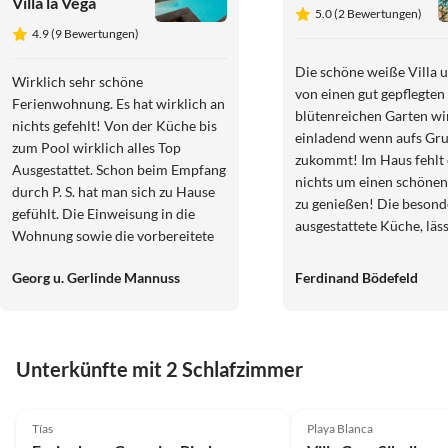
Villa la Vega
5.0 (2 Bewertungen)
4.9 (9 Bewertungen)
Die schöne weiße Villa
Wirklich sehr schöne
von einen gut gepflegten
Ferienwohnung. Es hat wirklich an
blütenreichen Garten wi
nichts gefehlt! Von der Küche bis
einladend wenn aufs Gr
zum Pool wirklich alles Top
zukommt! Im Haus fehlt 
Ausgestattet. Schon beim Empfang
nichts um einen schönen
durch P. S. hat man sich zu Hause
zu genießen! Die besond
gefühlt. Die Einweisung in die
ausgestattete Küche, läss
Wohnung sowie die vorbereitete
Wünsche offen und die
Karte mit den für den Anfang
geschmackvoll eingerich
Georg u. Gerlinde Mannuss
Ferdinand Bödefeld
wichtigsten Wegbeschreibungen
Wohn und Schlafräume 
war einmalig. Wenn es die
gleich ein Wohlgefühl ve
Urlaubsplanung zulässt werden
Der beheizte Pool an der
wir aufjedenfall wieder kommen.
lädt zu jeder Tageszeit 
Unterkünfte mit 2 Schlafzimmer
Und wir werden all unseren
ein! Von der Terrasse im
Bekannten die Villa als
4.9
(6)
5.0
(1)
0bergeschoss hat man e
Aufenhaltsort empfehlen!
hervorragenden Blick au
Tías
Playa Blanca
Meer und die Küste bis