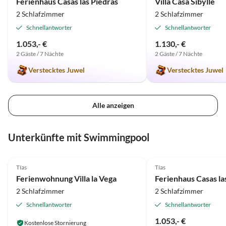
Ferienhaus Casas las Piedras
Villa Casa Sibylle
Fuerteventura! Wir hab
2 Schlafzimmer
2 Schlafzimmer
rundum wohlgefühlt u
Schnellantworter
Schnellantworter
bestimmt gerne wieder!
1.053,- €
1.130,- €
Kontakt zum Vermieter 
2 Gäste / 7 Nächte
2 Gäste / 7 Nächte
freundlich, er war gut erreichbar !
Helga & Ferdy
Verstecktes Juwel
Verstecktes Juwel
Alle anzeigen
Unterkünfte mit Swimmingpool
4.9
(9)
Top-Inserat
4.9
(6)
Tías
Tías
Ferienwohnung Villa la Vega
Ferienhaus Casas la
2 Schlafzimmer
2 Schlafzimmer
Schnellantworter
Schnellantworter
1.053,- €
Kostenlose Stornierung