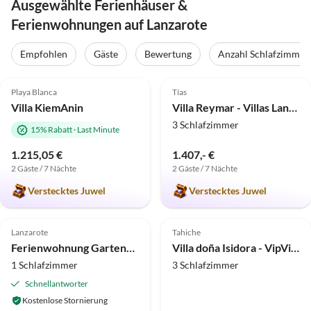
Ausgewählte Ferienhäuser &
Ferienwohnungen auf Lanzarote
Empfohlen
Gäste
Bewertung
Anzahl Schlafzimmer
5.0
(2)
Top-Inserat
5.0
(1)
Top-Inserat
Playa Blanca
Tías
Villa KiemAnin
Villa Reymar - Villas Lanzarote - VipVipVillas
3 Schlafzimmer
15% Rabatt
·
Last Minute
1.215,05 €
1.407,- €
2 Gäste / 7 Nächte
2 Gäste / 7 Nächte
Verstecktes Juwel
Verstecktes Juwel
5.0
(1)
Top-Inserat
Top-Inserat
Lanzarote
Tahiche
Ferienwohnung Gartenapartment
Villa doña Isidora - VipVipVillas
1 Schlafzimmer
3 Schlafzimmer
Schnellantworter
Kostenlose Stornierung