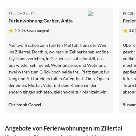
ZELL AM ZILLER
FÜGEN
Ferienwohnung Garber, Anita
Ferie
5.0 (96 Bewertungen)
5.0
Nun wohl schon zum fünften Mal führt uns der Weg
Über d
ins Zillertal. Dorthin, wo man in Zellberbeben schöne
geschr
Tage kann verleben, in Garbers Urlaubsdomizil, das
vollko
uns wieder sehr gefiel. Wohnung eins und Wohnung
möchte
zwei waren zum Glück noch beide frei. Platz genug für
gepfle
Jung und Alt für einen tollen Aufenthalt! Oma, Opa in
Inform
der einen, Mutter, Vater mit dem Kleinen in der
Touris
andern gingen schlafen, gleichwohl zur Mahlzeit wir
absolut
uns trafen. So ging es rege hin und her, Klein-Manu,
unsere
Christoph Genzel
Susan
dem gefiel das sehr. Diesmal gings nicht hoch zum
extrem
Berg, denn mit unserm kleinen Zwerg galts den
erreich
Spielplatz zu erkunden, der in Zell ward schnell
Gefühl
gefunden. Mal Oma/Opa, dann die andern, so konnten
zu geh
Angebote von Ferienwohnungen im Zillertal
alle auch mal wandern. Kurzum, der Urlaub war sehr
aussch
Virtuelle