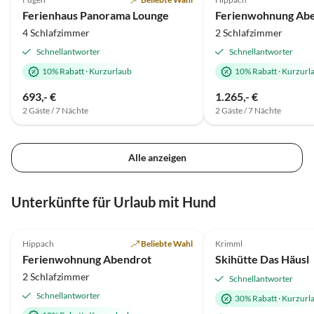
Super-Gastgeber
Ferienhaus Panorama Lounge
Ferienwohnung Ab
4 Schlafzimmer
2 Schlafzimmer
Schnellantworter
Schnellantworter
10% Rabatt
·
Kurzurlaub
10% Rabatt
·
Kurzurl
693,- €
1.265,- €
2 Gäste / 7 Nächte
2 Gäste / 7 Nächte
Alle anzeigen
Unterkünfte für Urlaub mit Hund
4.8
(1)
5.0
(1)
Hippach
Beliebte Wahl
Krimml
Ferienwohnung Abendrot
Skihütte Das Häusl
2 Schlafzimmer
Schnellantworter
Schnellantworter
30% Rabatt
·
Kurzurl