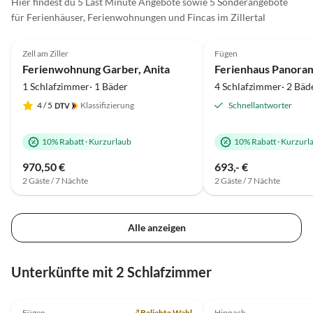
Hier findest du 5 Last Minute Angebote sowie 5 Sonderangebote
schön, wir freuen uns aufs Wiedersehn!
Nochma
Tour
für Ferienhäuser, Ferienwohnungen und Fincas im Zillertal
wunder
5.0
(96)
5.0
(85)
Gastfr
Zell am Ziller
Fügen
Super-Gastgeber
Ferienwohnung Garber, Anita
Ferienhaus Panora
1 Schlafzimmer· 1 Bäder
4 Schlafzimmer· 2 Bäd
4
/ 5
Klassifizierung
Schnellantworter
10% Rabatt
·
Kurzurlaub
10% Rabatt
·
Kurzurl
970,50 €
693,- €
2 Gäste / 7 Nächte
2 Gäste / 7 Nächte
Alle anzeigen
Virtuelle
Tour
Unterkünfte mit 2 Schlafzimmer
5.0
(85)
Top-Inserat
4.8
(1)
Fügen
Beliebte Wahl
Hippach