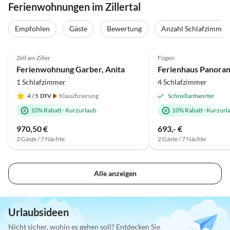
Ferienwohnungen im Zillertal
Virtuelle
Tour
Empfohlen
Gäste
Bewertung
Anzahl Schlafzimmer
5.0
(96)
5.0
(85)
Zell am Ziller
Fügen
Super-Gastgeber
Ferienwohnung Garber, Anita
Ferienhaus Panora
1 Schlafzimmer
4 Schlafzimmer
4
/ 5
Klassifizierung
Schnellantworter
10% Rabatt
·
Kurzurlaub
10% Rabatt
·
Kurzurl
970,50 €
693,- €
2 Gäste / 7 Nächte
2 Gäste / 7 Nächte
Alle anzeigen
Urlaubsideen
Nicht sicher, wohin es gehen soll? Entdecken Sie