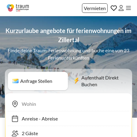
Vermieten
Kurzurlaube angebote für ferienwohnungen im
Zillertal
Finde deine Traum-Ferienwohnung und buche eine von 23
Ferienunterkünften
Aufenthalt Direkt
Anfrage Stellen
Buchen
Anreise
-
Abreise