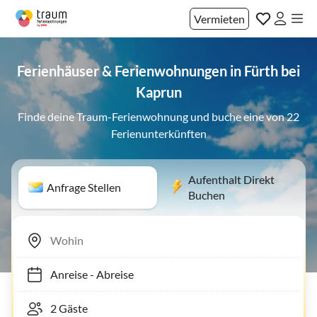
Vermieten
Ferienhäuser & Ferienwohnungen in Fürth bei
Kaprun
Finde deine Traum-Ferienwohnung und buche eine von 22
Ferienunterkünften
Aufenthalt Direkt
Anfrage Stellen
Buchen
Anreise
-
Abreise