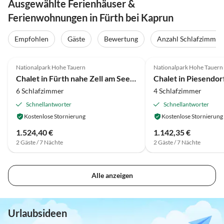
Ausgewählte Ferienhäuser &
Ferienwohnungen in Fürth bei Kaprun
Empfohlen
Gäste
Bewertung
Anzahl Schlafzimmer
3.9
(67)
4.2
(21)
Nationalpark Hohe Tauern
Nationalpark Hohe Tauern
Chalet in Fürth nahe Zell am See Skipisten
Chalet in Piesendo
6 Schlafzimmer
4 Schlafzimmer
Schnellantworter
Schnellantworter
Kostenlose Stornierung
Kostenlose Stornierung
1.524,40 €
1.142,35 €
2 Gäste / 7 Nächte
2 Gäste / 7 Nächte
Alle anzeigen
Urlaubsideen