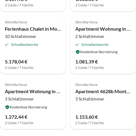
2 Gäste / 7 Nächte
2 Gäste / 7 Nächte
4.5
(2)
4.0
(1)
Silvretta Nova
Silvretta Nova
Ferienhaus Chalet in Montafon nahe Skiliften
Apartment Wohnung in Montafon nahe Skiliften
10 Schlafzimmer
2 Schlafzimmer
Schnellantworter
Schnellantworter
Kostenlose Stornierung
5.178,04 €
1.081,39 €
2 Gäste / 7 Nächte
2 Gäste / 7 Nächte
Top-Inserat
Silvretta Nova
Silvretta Nova
Apartment Wohnung in Vorarlberg nahe Silvretta Lift
Apartment 4628b Montan Premium mit Panoramasauna
3 Schlafzimmer
3 Schlafzimmer
Kostenlose Stornierung
1.272,44 €
1.153,60 €
2 Gäste / 7 Nächte
2 Gäste / 7 Nächte