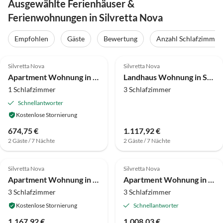
Ausgewählte Ferienhäuser &
Ferienwohnungen in Silvretta Nova
Empfohlen
Gäste
Bewertung
Anzahl Schlafzimmer
4.0
(39)
4.0
(9)
Silvretta Nova
Silvretta Nova
Apartment Wohnung in St. Gallenkirch beim Skigebiet
Landhaus Wohnung in St. Gallenkirch nahe Skipisten
1 Schlafzimmer
3 Schlafzimmer
Schnellantworter
Kostenlose Stornierung
674,75 €
1.117,92 €
2 Gäste / 7 Nächte
2 Gäste / 7 Nächte
4.0
(6)
4.0
(6)
Silvretta Nova
Silvretta Nova
Apartment Wohnung in Sankt Gallenkirch am Skilift
Apartment Wohnung in St. Gallenkirch nahe Skilift
3 Schlafzimmer
3 Schlafzimmer
Kostenlose Stornierung
Schnellantworter
1.167,92 €
1.008,03 €