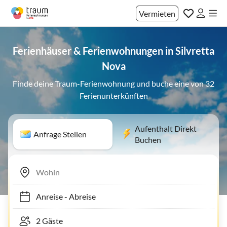
Vermieten
Ferienhäuser & Ferienwohnungen in Silvretta
Nova
Finde deine Traum-Ferienwohnung und buche eine von 32
Ferienunterkünften
Aufenthalt Direkt
Anfrage Stellen
Buchen
Anreise
-
Abreise