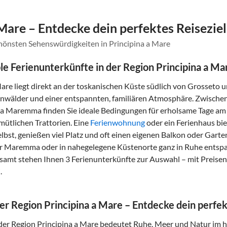
 Mare – Entdecke dein perfektes Reiseziel
chönsten Sehenswürdigkeiten in Principina a Mare
e Ferienunterkünfte in der Region Principina a Ma
Mare liegt direkt an der toskanischen Küste südlich von Grosseto 
enwälder und einer entspannten, familiären Atmosphäre. Zwisch
la Maremma finden Sie ideale Bedingungen für erholsame Tage am
mütlichen Trattorien. Eine
Ferienwohnung
oder ein Ferienhaus bie
lbst, genießen viel Platz und oft einen eigenen Balkon oder Garte
r Maremma oder in nahegelegene Küstenorte ganz in Ruhe entspa
esamt stehen Ihnen 3 Ferienunterkünfte zur Auswahl – mit Preisen 
.
der Region Principina a Mare – Entdecke dein perfek
der Region Principina a Mare bedeutet Ruhe, Meer und Natur im 