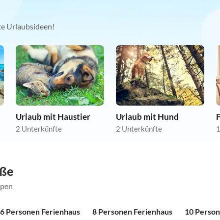
kte Urlaubsideen!
Urlaub mit Haustier
Urlaub mit Hund
2 Unterkünfte
2 Unterkünfte
1
öße
ppen
6 Personen Ferienhaus
8 Personen Ferienhaus
10 Person