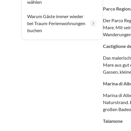
wählen
Parco Region
Warum Gäste immer wieder
Der Parco Reg
bei Traum-Ferienwohnungen
Mare. Mit sei
buchen
Wanderungen,
Castiglione d
Das malerische
Mare aus gut 
Gassen, klein
Marina di Al
Marina di Alb
Naturstrand. E
großen Badeor
Talamone