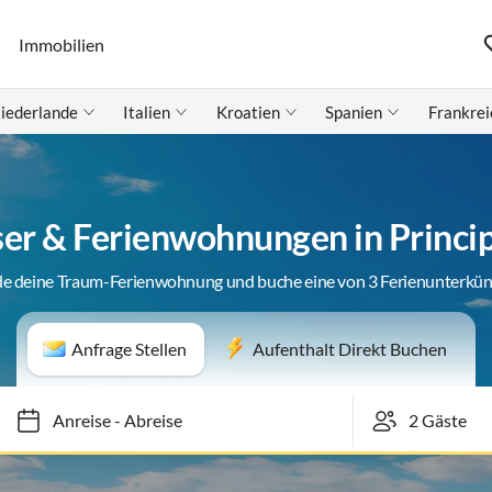
Immobilien
iederlande
Italien
Kroatien
Spanien
Frankrei
er & Ferienwohnungen in Princi
de deine Traum-Ferienwohnung und buche eine von 3 Ferienunterkün
Anfrage Stellen
Aufenthalt Direkt Buchen
Anreise
-
Abreise