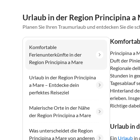
Urlaub in der Region Principina a
Planen Sie Ihren Traumurlaub und entdecken Sie die s
Komfortabl
Komfortable
Principina a 
Ferienunterkünfte in der
Duft der Pini
Region Principina a Mare
Regionale del
Stunden in ge
Urlaub in der Region Principina
Tagesablauf se
a Mare – Entdecke dein
Hinterland de
perfektes Reiseziel
erleben. Insg
Richtige dabei
Malerische Orte in der Nähe
der Region Principina a Mare
Urlaub in 
Was unterscheidet die Region
Principina a Mare von anderen
Ein
Urlaub
in 