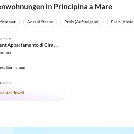
enwohnungen in Principina a Mare
afzimmer
Anzahl Sterne
Preis (Aufsteigend)
Preis (Abste
(1)
Top-Inserat
 a Mare
Apartment Appartamento di Cira a Principina al Mare
zimmer
ose Stornierung
7 Nächte
tecktes Juwel