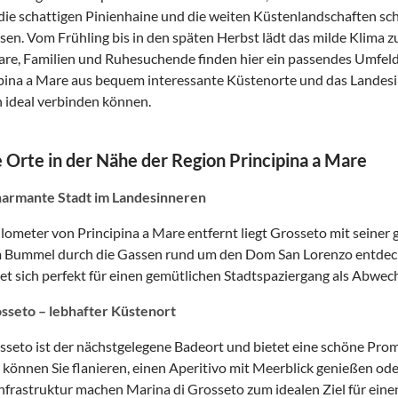
die schattigen Pinienhaine und die weiten Küstenlandschaften sch
ssen. Vom Frühling bis in den späten Herbst lädt das milde Klima 
re, Familien und Ruhesuchende finden hier ein passendes Umfeld 
ipina a Mare aus bequem interessante Küstenorte und das Landes
 ideal verbinden können.
 Orte in der Nähe der Region Principina a Mare
harmante Stadt im Landesinneren
lometer von Principina a Mare entfernt liegt Grosseto mit seiner
m Bummel durch die Gassen rund um den Dom San Lorenzo entdecke
et sich perfekt für einen gemütlichen Stadtspaziergang als Abwe
sseto – lebhafter Küstenort
sseto ist der nächstgelegene Badeort und bietet eine schöne Pro
 können Sie flanieren, einen Aperitivo mit Meerblick genießen o
Infrastruktur machen Marina di Grosseto zum idealen Ziel für eine