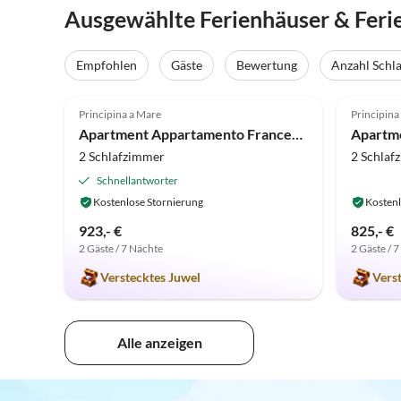
Ausgewählte Ferienhäuser & Feri
Empfohlen
Gäste
Bewertung
Anzahl Schl
5.0
(4)
5.0
Principina a Mare
Principina
Apartment Appartamento Francesca a Principina a Mare
2 Schlafzimmer
2 Schlaf
Schnellantworter
Kostenlose Stornierung
Kostenl
923,- €
825,- €
2 Gäste / 7 Nächte
2 Gäste / 
Verstecktes Juwel
Vers
Alle anzeigen