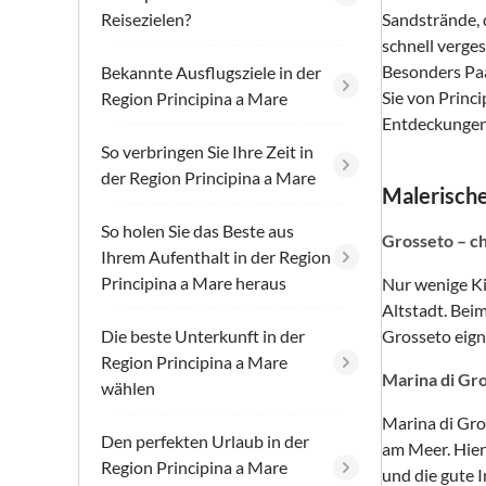
Reisezielen?
Sandstrände, 
schnell verge
Besonders Paa
Bekannte Ausflugsziele in der
Sie von Princ
Region Principina a Mare
Entdeckungen
So verbringen Sie Ihre Zeit in
der Region Principina a Mare
Malerische
So holen Sie das Beste aus
Grosseto – c
Ihrem Aufenthalt in der Region
Principina a Mare heraus
Nur wenige Ki
Altstadt. Bei
Die beste Unterkunft in der
Grosseto eign
Region Principina a Mare
Marina di Gro
wählen
Marina di Gro
Den perfekten Urlaub in der
am Meer. Hier
Region Principina a Mare
und die gute 