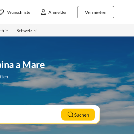
Vermieten
Wunschliste
Anmelden
ch
Schweiz
pina a Mare
ften
Suchen