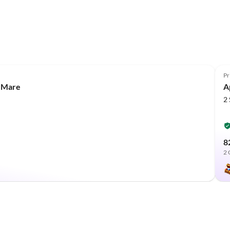
Pr
a Mare
A
2
8
2 