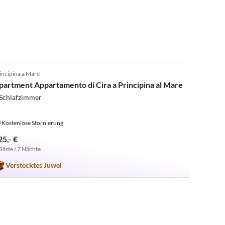
5.0
(1)
incipina a Mare
partment Appartamento di Cira a Principina al Mare
 Schlafzimmer
Kostenlose Stornierung
25,- €
Gäste / 7 Nächte
Verstecktes Juwel