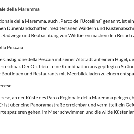
ale della Maremma
ionale della Maremma, auch „Parco dell’Uccellina“ genannt, ist ein
nen Dünenlandschaften, mediterranen Wäldern und Küstenabschnitt
 Radwege und Beobachtung von Wildtieren machen den Besuch zu
ella Pescaia
 Castiglione della Pescaia mit seiner Altstadt auf einem Hügel, d
erreichbar. Der Ort bietet eine Kombination aus gepflegten Stränd
e Boutiquen und Restaurants mit Meerblick laden zu einem entspa
berese
erese, an der Küste des Parco Regionale della Maremma gelegen, b
r ist über eine Panoramastraße erreichbar und vermittelt ein Gefü
te spazieren gehen, im Meer schwimmen und die wilde Küstenlan