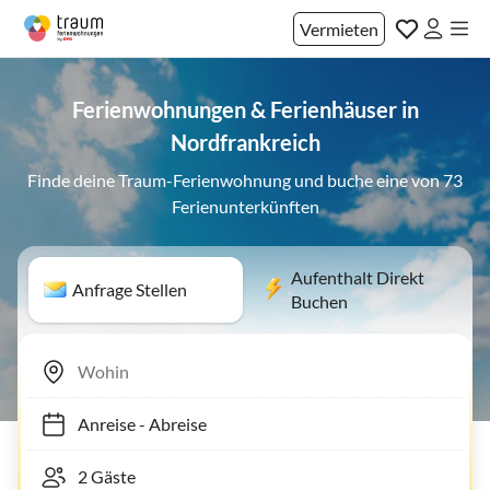
Vermieten
Ferienwohnungen & Ferienhäuser in
Nordfrankreich
Finde deine Traum-Ferienwohnung und buche eine von 73
Ferienunterkünften
Aufenthalt Direkt
Anfrage Stellen
Buchen
Anreise
-
Abreise