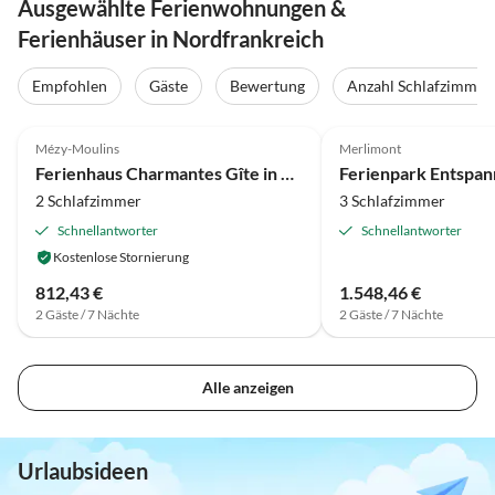
Ausgewählte Ferienwohnungen &
Ferienhäuser in Nordfrankreich
Empfohlen
Gäste
Bewertung
Anzahl Schlafzimmer
4.1
(56)
4.1
(19)
Mézy-Moulins
Merlimont
Ferienhaus Charmantes Gîte in Frankreich für Privatsphäre
2 Schlafzimmer
3 Schlafzimmer
Schnellantworter
Schnellantworter
Kostenlose Stornierung
812,43 €
1.548,46 €
2 Gäste / 7 Nächte
2 Gäste / 7 Nächte
Alle anzeigen
Urlaubsideen