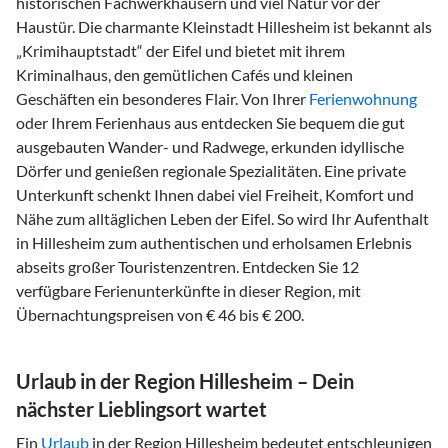
historischen Fachwerkhäusern und viel Natur vor der
Haustür. Die charmante Kleinstadt Hillesheim ist bekannt als
„Krimihauptstadt“ der Eifel und bietet mit ihrem
Kriminalhaus, den gemütlichen Cafés und kleinen
Geschäften ein besonderes Flair. Von Ihrer
Ferienwohnung
oder Ihrem Ferienhaus aus entdecken Sie bequem die gut
ausgebauten Wander- und Radwege, erkunden idyllische
Dörfer und genießen regionale Spezialitäten. Eine private
Unterkunft schenkt Ihnen dabei viel Freiheit, Komfort und
Nähe zum alltäglichen Leben der Eifel. So wird Ihr Aufenthalt
in Hillesheim zum authentischen und erholsamen Erlebnis
abseits großer Touristenzentren. Entdecken Sie 12
verfügbare Ferienunterkünfte in dieser Region, mit
Übernachtungspreisen von € 46 bis € 200.
Urlaub in der Region Hillesheim – Dein
nächster Lieblingsort wartet
Ein
Urlaub
in der Region Hillesheim bedeutet entschleunigen