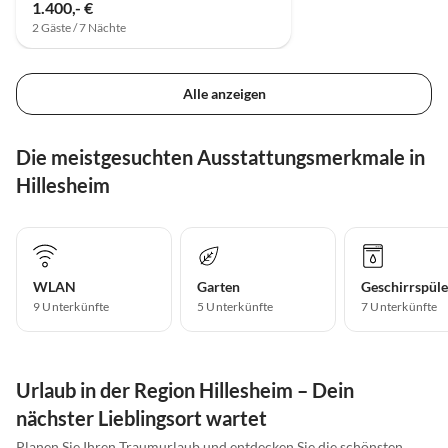
1.400,- €
2 Gäste / 7 Nächte
Alle anzeigen
Die meistgesuchten Ausstattungsmerkmale in
Hillesheim
WLAN
Garten
Geschirrspüle
9 Unterkünfte
5 Unterkünfte
7 Unterkünfte
Urlaub in der Region Hillesheim – Dein
nächster Lieblingsort wartet
Planen Sie Ihren Traumurlaub und entdecken Sie die schönsten