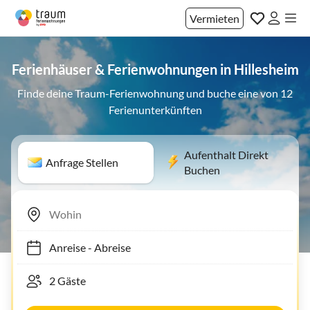
Vermieten
Ferienhäuser & Ferienwohnungen in Hillesheim
Finde deine Traum-Ferienwohnung und buche eine von 12
Ferienunterkünften
Aufenthalt Direkt
Anfrage Stellen
Buchen
Anreise
-
Abreise