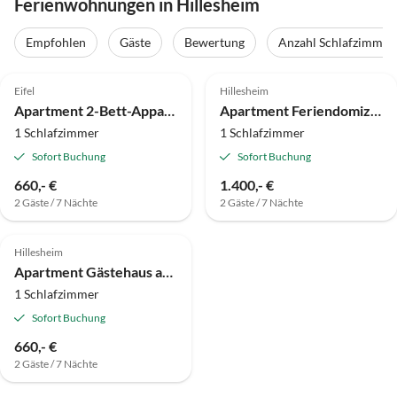
Ferienwohnungen in Hillesheim
Empfohlen
Gäste
Bewertung
Anzahl Schlafzimmer
Eifel
Hillesheim
Apartment 2-Bett-Appartement Nr. 1
Apartment Feriendomizil-Vulkaneifel
1 Schlafzimmer
1 Schlafzimmer
Sofort Buchung
Sofort Buchung
660,- €
1.400,- €
2 Gäste / 7 Nächte
2 Gäste / 7 Nächte
Hillesheim
Apartment Gästehaus am Viehmarkt
1 Schlafzimmer
Sofort Buchung
660,- €
2 Gäste / 7 Nächte