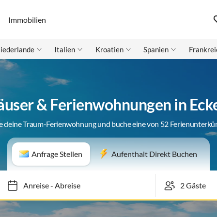
Immobilien
iederlande
Italien
Kroatien
Spanien
Frankrei
äuser & Ferienwohnungen in Eck
e deine Traum-Ferienwohnung und buche eine von 52 Ferienunterkü
Anfrage Stellen
Aufenthalt Direkt Buchen
Anreise
-
Abreise