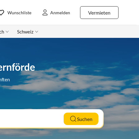
Vermieten
Wunschliste
Anmelden
ch
Schweiz
ernförde
nften
Suchen