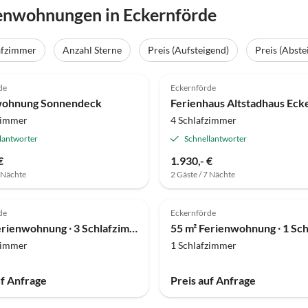
enwohnungen in Eckernförde
afzimmer
Anzahl Sterne
Preis (Aufsteigend)
Preis (Abste
(8)
Top-Inserat
5.0
(1)
de
Eckernförde
wohnung Sonnendeck
zimmer
4 Schlafzimmer
lantworter
Schnellantworter
€
1.930,- €
7 Nächte
2 Gäste / 7 Nächte
de
Eckernförde
80 m² Ferienwohnung ∙ 3 Schlafzimmer ∙ 5 Gäste
zimmer
1 Schlafzimmer
uf Anfrage
Preis auf Anfrage