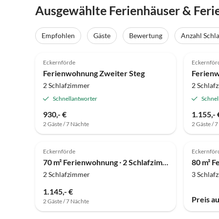
Ausgewählte Ferienhäuser & Feri
Empfohlen
Gäste
Bewertung
Anzahl Schl
4.9
(10)
4.9
Eckernförde
Eckernför
Ferienwohnung Zweiter Steg
Ferien
2 Schlafzimmer
2 Schlaf
Schnellantworter
Schnel
930,- €
1.155,- 
2 Gäste / 7 Nächte
2 Gäste / 
Eckernförde
Eckernför
70 m² Ferienwohnung ∙ 2 Schlafzimmer ∙ 4 Gäste
2 Schlafzimmer
3 Schlaf
1.145,- €
Preis a
2 Gäste / 7 Nächte