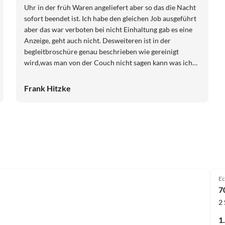
Uhr in der früh Waren angeliefert aber so das die Nacht
sofort beendet ist. Ich habe den gleichen Job ausgeführt
aber das war verboten bei nicht Einhaltung gab es eine
Anzeige, geht auch nicht. Desweiteren ist in der
begleitbroschüre genau beschrieben wie gereinigt
wird,was man von der Couch nicht sagen kann was ich
auch mit Bildern zeigen kann das es nicht so ist.
Ansonsten ist alles top in der Ferienwohnung die
Frank Hitzke
Umgebung entschädigt alles
Ec
7
2
1