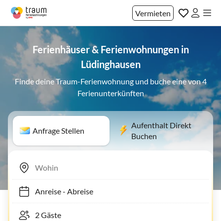
Vermieten
Ferienhäuser & Ferienwohnungen in
Lüdinghausen
Finde deine Traum-Ferienwohnung und buche eine von 4
Ferienunterkünften
Aufenthalt Direkt
Anfrage Stellen
Buchen
Anreise
-
Abreise