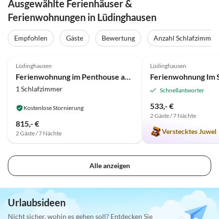
Ausgewählte Ferienhäuser &
Ferienwohnungen in Lüdinghausen
Empfohlen
Gäste
Bewertung
Anzahl Schlafzimmer
5.0
(6)
Top-Inserat
5.0
(2)
Lüdinghausen
Lüdinghausen
Auszeichnung 2025
Ferienwohnung im Penthouse am Wolfsberg
1 Schlafzimmer
Schnellantworter
533,- €
Kostenlose Stornierung
2 Gäste / 7 Nächte
815,- €
Verstecktes Juwel
2 Gäste / 7 Nächte
Alle anzeigen
Urlaubsideen
Nicht sicher, wohin es gehen soll? Entdecken Sie