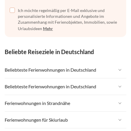
Ich möchte regelmäßig per E-Mail exklusive und
personalisierte Informationen und Angebote im
Zusammenhang mit Ferienobjekten, Immobilien, sowie
Urlaubsideen
Mehr
Beliebte Reiseziele in Deutschland
Beliebteste Ferienwohnungen in Deutschland
Ferienwohnungen in Deutschland
Beliebteste Ferienwohnungen in Deutschland
Ferienwohnungen in Ostsee
Ferienwohnungen in Deutschland
Ferienwohnungen in Strandnähe
Ferienwohnungen in Nordsee
Ferienwohnungen in Ostsee
Ferienwohnungen in Schleswig-Holstein
Ferienwohnungen in Strandnähe in Deutschland
Ferienwohnungen für Skiurlaub
Ferienwohnungen in Nordsee
Ferienwohnungen in Mecklenburg-Vorpommern
Ferienwohnungen in Strandnähe in Ostsee