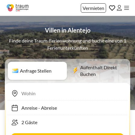
Vermieten
Villen in Alentejo
Finde deine Traum-Ferienwohnung und buche eine von 1
Ferienunterkünften
Aufenthalt Direkt
Anfrage Stellen
Buchen
Anreise
-
Abreise