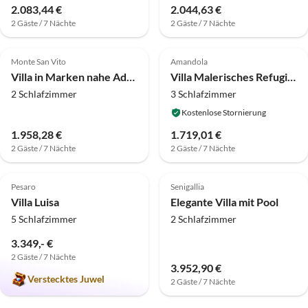
2.083,44 €
2.044,63 €
2 Gäste / 7 Nächte
2 Gäste / 7 Nächte
4.0
(2)
4.0
(1)
Monte San Vito
Amandola
Villa in Marken nahe Adria-Strände
Villa Malerisches Refugium mit Pool
2 Schlafzimmer
3 Schlafzimmer
Kostenlose Stornierung
1.958,28 €
1.719,01 €
2 Gäste / 7 Nächte
2 Gäste / 7 Nächte
5.0
(1)
Top-Inserat
Pesaro
Senigallia
Villa Luisa
Elegante Villa mit Pool
5 Schlafzimmer
2 Schlafzimmer
3.349,- €
2 Gäste / 7 Nächte
3.952,90 €
Verstecktes Juwel
2 Gäste / 7 Nächte