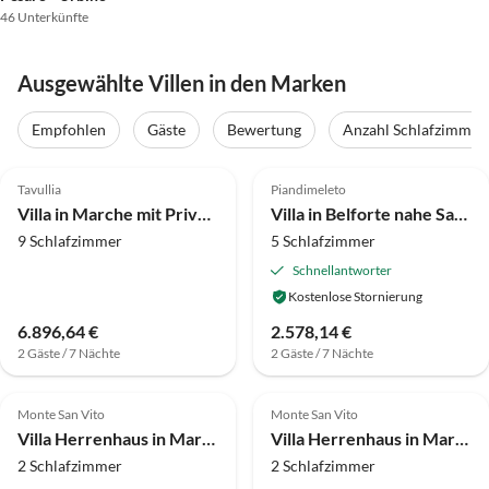
46 Unterkünfte
Ausgewählte Villen in den Marken
Empfohlen
Gäste
Bewertung
Anzahl Schlafzimmer
4.0
(16)
4.1
(10)
Tavullia
Piandimeleto
Villa in Marche mit Privatpool
Villa in Belforte nahe Sasso Simone Park
9 Schlafzimmer
5 Schlafzimmer
Schnellantworter
Kostenlose Stornierung
6.896,64 €
2.578,14 €
2 Gäste / 7 Nächte
2 Gäste / 7 Nächte
4.0
(5)
4.0
(3)
Monte San Vito
Monte San Vito
Villa Herrenhaus in Marche mit Pool und Aussicht
Villa Herrenhaus in Marche mit Pool und Aussicht
2 Schlafzimmer
2 Schlafzimmer