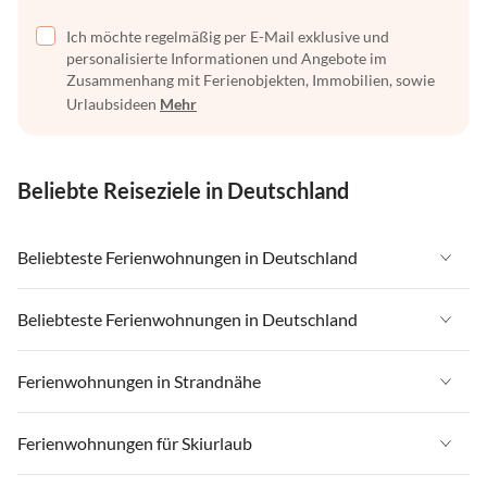
Ich möchte regelmäßig per E-Mail exklusive und
personalisierte Informationen und Angebote im
Zusammenhang mit Ferienobjekten, Immobilien, sowie
Urlaubsideen
Mehr
Beliebte Reiseziele in Deutschland
Beliebteste Ferienwohnungen in Deutschland
Ferienwohnungen in Deutschland
Beliebteste Ferienwohnungen in Deutschland
Ferienwohnungen in Ostsee
Ferienwohnungen in Deutschland
Ferienwohnungen in Strandnähe
Ferienwohnungen in Nordsee
Ferienwohnungen in Ostsee
Ferienwohnungen in Schleswig-Holstein
Ferienwohnungen in Strandnähe in Deutschland
Ferienwohnungen für Skiurlaub
Ferienwohnungen in Nordsee
Ferienwohnungen in Mecklenburg-Vorpommern
Ferienwohnungen in Strandnähe in Ostsee