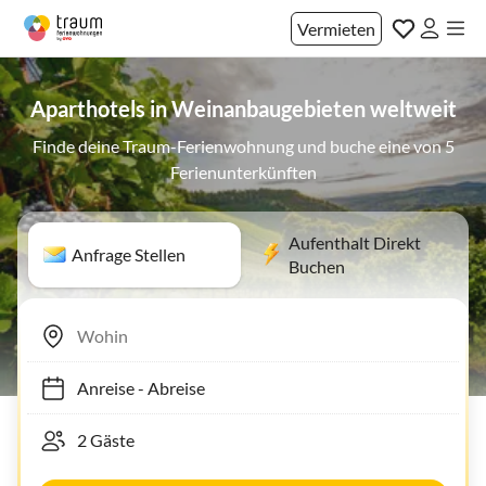
Vermieten
Aparthotels in Weinanbaugebieten weltweit
Finde deine Traum-Ferienwohnung und buche eine von 5
Ferienunterkünften
Aufenthalt Direkt
Anfrage Stellen
Buchen
Anreise
-
Abreise