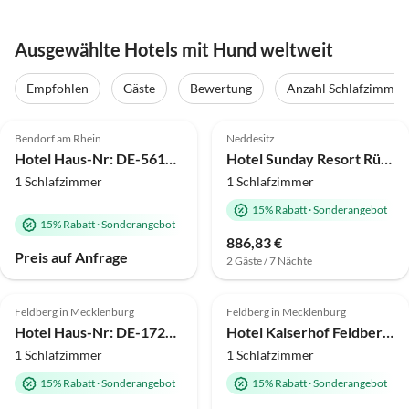
Ausgewählte Hotels mit Hund weltweit
Empfohlen
Gäste
Bewertung
Anzahl Schlafzimmer
4.0
(285)
4.0
(104)
Bendorf am Rhein
Neddesitz
Hotel Haus-Nr: DE-56170-13
Hotel Sunday Resort Rügen Superior-Doppelzimmer
1 Schlafzimmer
1 Schlafzimmer
15% Rabatt
·
Sonderangebot
15% Rabatt
·
Sonderangebot
886,83 €
Preis auf Anfrage
2 Gäste / 7 Nächte
4.0
(99)
4.0
(95)
Feldberg in Mecklenburg
Feldberg in Mecklenburg
Hotel Haus-Nr: DE-17258-11
Hotel Kaiserhof Feldberg Doppelzimmer
1 Schlafzimmer
1 Schlafzimmer
15% Rabatt
·
Sonderangebot
15% Rabatt
·
Sonderangebot