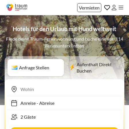
Vermieten
Hotels für den Urlaub mit Hund weltweit
Finde deine Traum-Ferienwohnung und buche eine von 114
Ferienunterkünften
Aufenthalt Direkt
Anfrage Stellen
Buchen
Anreise
-
Abreise