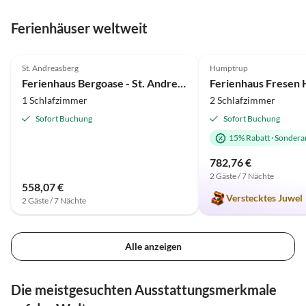
Ferienhäuser weltweit
4.8
(8)
5.0
(4)
St. Andreasberg
Humptrup
Ferienhaus Bergoase - St. Andreasberg im Harz
Ferienhaus Fresen
1 Schlafzimmer
2 Schlafzimmer
Sofort Buchung
Sofort Buchung
15% Rabatt
·
Sondera
782,76 €
2 Gäste / 7 Nächte
558,07 €
Verstecktes Juwel
2 Gäste / 7 Nächte
Alle anzeigen
Die meistgesuchten Ausstattungsmerkmale