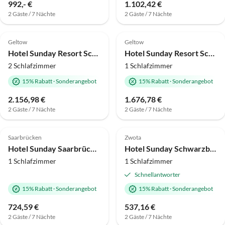
992,- €
1.102,42 €
2 Gäste / 7 Nächte
2 Gäste / 7 Nächte
4.8
(47)
4.8
(26)
Geltow
Geltow
Hotel Sunday Resort Schwielowsee Suite
Hotel Sunday Resort Schwielowsee 1-Schlafzimmer Apt
2 Schlafzimmer
1 Schlafzimmer
15% Rabatt
·
Sonderangebot
15% Rabatt
·
Sonderangebot
2.156,98 €
1.676,78 €
2 Gäste / 7 Nächte
2 Gäste / 7 Nächte
Saarbrücken
Zwota
Hotel Sunday Saarbrücken Süd Deluxe-Doppelzimmer
Hotel Sunday Schwarzbachtal Doppelzimmer mit Waldblick
1 Schlafzimmer
1 Schlafzimmer
Schnellantworter
15% Rabatt
·
Sonderangebot
15% Rabatt
·
Sonderangebot
724,59 €
537,16 €
2 Gäste / 7 Nächte
2 Gäste / 7 Nächte