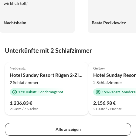
wirklich toll,"
Nachtsheim
Beata Pecikiewicz
Unterkünfte mit 2 Schlafzimmer
4.0
(105)
4.8
(47)
Neddesitz
Geltow
Hotel Sunday Resort Rügen 2-Zimmer-Apartment
2 Schlafzimmer
2 Schlafzimmer
15% Rabatt
·
Sonderangebot
15% Rabatt
·
Sondera
1.236,83 €
2.156,98 €
2 Gäste / 7 Nächte
2 Gäste / 7 Nächte
Alle anzeigen