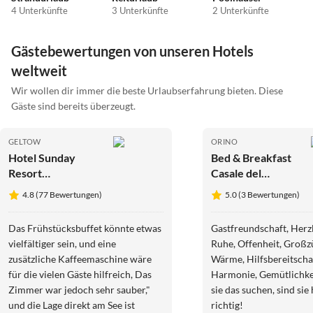
4 Unterkünfte
3 Unterkünfte
2 Unterkünfte
Gästebewertungen von unseren Hotels
weltweit
Wir wollen dir immer die beste Urlaubserfahrung bieten. Diese
Gäste sind bereits überzeugt.
GELTOW
ORINO
Hotel Sunday
Bed & Breakfast
Resort
Casale del
Schwielowsee
Cantico
4.8 (77 Bewertungen)
5.0 (3 Bewertungen)
Suite 2
Schlafzimmern
Das Frühstücksbuffet könnte etwas
Gastfreundschaft, Herzl
vielfältiger sein, und eine
Ruhe, Offenheit, Großzü
zusätzliche Kaffeemaschine wäre
Wärme, Hilfsbereitscha
für die vielen Gäste hilfreich, Das
Harmonie, Gemütlichkeit... wenn
Zimmer war jedoch sehr sauber,"
sie das suchen, sind sie
und die Lage direkt am See ist
richtig!