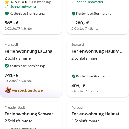
4
/ 5
Klassifizierung
Schnellantworter
Schnellantworter
Kostenlose Stornierung
Kostenlose Stornierung
565,- €
1.280,- €
2 Gäste / 7 Nächte
2 Gäste / 7 Nächte
5.0
(15)
5.0
(15)
Marxzell
Seewald
Ferienwohnung LaLuna
Ferienwohnung Haus Volz
2 Schlafzimmer
2 Schlafzimmer
Kostenlose Stornierung
741,- €
Kostenlose Stornierung
2 Gäste / 7 Nächte
406,- €
Verstecktes Juwel
2 Gäste / 7 Nächte
4.9
(9)
Top-Inserat
4.9
(6)
Freudenstadt
Forbach
Ferienwohnung Schwarzwald light
Ferienwohnung Heimathaus "Little Earth"
2 Schlafzimmer
1 Schlafzimmer
Schnellantworter