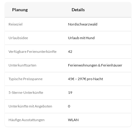
Planung
Details
Reiseziel
Nordschwarzwald
Urlaubsidee
Urlaub mit Hund
Verfügbare Ferienunterkünfte
42
Unterkunftsarten
Ferienwohnungen & Ferienhäuser
Typische Preisspanne
45€ – 297€ pro Nacht
5-Sterne-Unterkünfte
19
Unterkünfte mit Angeboten
0
Häufige Ausstattungen
WLAN