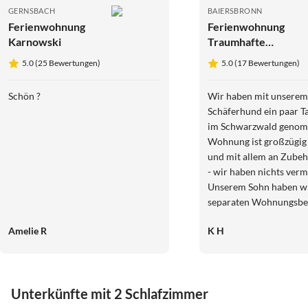
GERNSBACH
BAIERSBRONN
Ferienwohnung
Ferienwohnung
Karnowski
Traumhafte
Ferienwohnung
5.0 (25 Bewertungen)
5.0 (17 Bewertungen)
Baiersbronn
Schön ?
Wir haben mit unserem
Schäferhund ein paar T
im Schwarzwald genom
Wohnung ist großzügig 
und mit allem an Zubeh
- wir haben nichts vermi
Unserem Sohn haben w
separaten Wohnungsbe
eigenem Bad gebucht, d
Amelie R
K H
Schlafzimmer im Keller
genutzt. Wird ansonst
mit 1x Bad und 1x Toile
knubbelig. Die Ausstattung ist
Unterkünfte mit 2 Schlafzimmer
gepflegt und wertig, Pre
Die große Fensterfront 