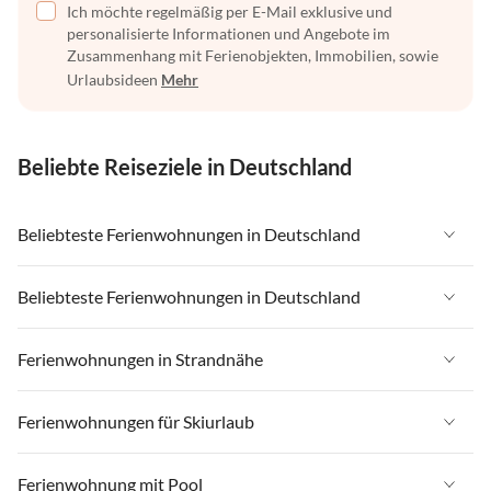
Ich möchte regelmäßig per E-Mail exklusive und
personalisierte Informationen und Angebote im
Zusammenhang mit Ferienobjekten, Immobilien, sowie
Urlaubsideen
Mehr
Beliebte Reiseziele in Deutschland
Beliebteste Ferienwohnungen in Deutschland
Ferienwohnungen in Deutschland
Beliebteste Ferienwohnungen in Deutschland
Ferienwohnungen in Ostsee
Ferienwohnungen in Deutschland
Ferienwohnungen in Strandnähe
Ferienwohnungen in Nordsee
Ferienwohnungen in Ostsee
Ferienwohnungen in Schleswig-Holstein
Ferienwohnungen in Strandnähe in Deutschland
Ferienwohnungen für Skiurlaub
Ferienwohnungen in Nordsee
Ferienwohnungen in Mecklenburg-Vorpommern
Ferienwohnungen in Strandnähe in Ostsee
Ferienwohnungen in Schleswig-Holstein
Ferienwohnungen für Skiurlaub in Deutschland
Ferienwohnung mit Pool
Ferienwohnungen in Niedersachsen