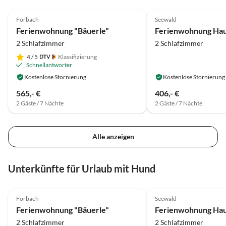
4.9
(43)
Top-Inserat
5.0
(15)
Terrasse ist besonders 
Forbach
Seewald
Auszeichnung 2025
schlechteren Wetter ge
Ferienwohnung "Bäuerle"
Ferienwohnung Hau
Hundefreunde gut: Terr
2 Schlafzimmer
2 Schlafzimmer
eingezäunt. In der Umgebung sind
zahlreiche, schöne Wa
4
/ 5
Klassifizierung
Schnellantworter
(z.B. Genusswege) und 
Kostenlose Stornierung
Kostenlose Stornierung
haben wir in wechseln
Restaurants gegessen - 
565,- €
406,- €
Fussweg einkalkulieren,
2 Gäste / 7 Nächte
2 Gäste / 7 Nächte
Nähe ist kein Restauran
Bäckerei. Kurz: Empfeh
Alle anzeigen
Unterkünfte für Urlaub mit Hund
4.9
(43)
Top-Inserat
5.0
(15)
Forbach
Seewald
Auszeichnung 2025
Ferienwohnung "Bäuerle"
Ferienwohnung Hau
2 Schlafzimmer
2 Schlafzimmer