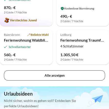
870,- €
Kostenlose Stornierung
2 Gäste / 7 Nächte
490,- €
Verstecktes Juwel
2 Gäste / 7 Nächte
5.0
(2)
Top-Inserat
Baiersbronn
Beliebte Wahl
Loßburg
Ferienwohnung Waldblick Baiersbronn
Ferienwohnung Traumferienwohnung Stefan *Sauna *Familie und Kinder *Ausblick
4 Schlafzimmer
Schnellantworter
560,- €
1.305,50 €
2 Gäste / 7 Nächte
2 Gäste / 7 Nächte
Alle anzeigen
Urlaubsideen
Nicht sicher, wohin es gehen soll? Entdecken Sie
perfekte Urlaubsideen!