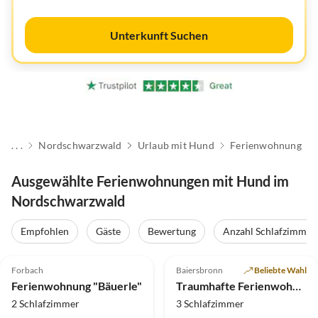
Unterkunft Suchen
. . .
Nordschwarzwald
Urlaub mit Hund
Ferienwohnung
Ausgewählte Ferienwohnungen mit Hund im
Nordschwarzwald
Empfohlen
Gäste
Bewertung
Anzahl Schlafzimmer
4.9
(43)
Top-Inserat
5.0
(17)
Top-Inserat
Forbach
Baiersbronn
Beliebte Wahl
Auszeichnung 2025
Ferienwohnung "Bäuerle"
Traumhafte Ferienwohnung Baiersbronn
2 Schlafzimmer
3 Schlafzimmer