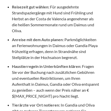
Reisezeit gut wählen:
Für ausgedehnte
Strandspaziergänge mit Hund sind Frühling und
Herbst an der Costa de Valencia angenehmer als
die heißen Sommermonate rund um Daimus und
Oliva.
Anreise mit dem Auto planen:
Parkmöglichkeiten
an Ferienwohnungen in Daimus oder Gandia Playa
frühzeitig erfragen, denn in Strandnähe sind
Stellplätze in der Hochsaison begrenzt.
Haustierregeln in Unterkünften klären:
Fragen
Sie vor der Buchung nach zusätzlichen Gebühren
und eventuellen Restriktionen, um Ihren
Aufenthalt in Daimus, Gandia oder Oliva entspannt
zu genießen – auch wenn der Preis näher an €
${MAX_PRICE_NIGHT} pro Nacht liegt.
Tierärzte vor Ort notieren:
In Gandia und Oliva
gibt es mehrere Tierarztpraxen; notieren Sie