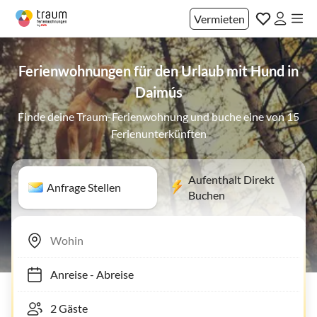
Vermieten
Ferienwohnungen für den Urlaub mit Hund in
Daimús
Finde deine Traum-Ferienwohnung und buche eine von 15
Ferienunterkünften
Aufenthalt Direkt
Anfrage Stellen
Buchen
Anreise
-
Abreise