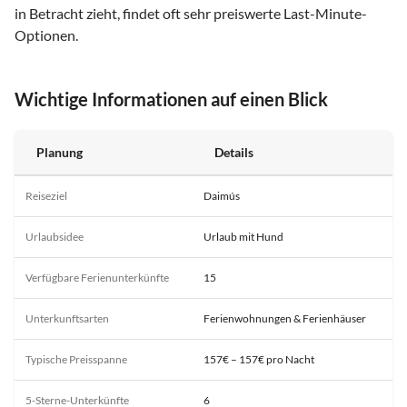
in Betracht zieht, findet oft sehr preiswerte Last-Minute-
Optionen.
Wichtige Informationen auf einen Blick
Planung
Details
Reiseziel
Daimús
Urlaubsidee
Urlaub mit Hund
Verfügbare Ferienunterkünfte
15
Unterkunftsarten
Ferienwohnungen & Ferienhäuser
Typische Preisspanne
157€ – 157€ pro Nacht
5-Sterne-Unterkünfte
6