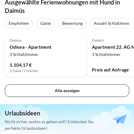
Ausgewählte Ferienwohnungen mit Hund in
Daimús
Empfohlen
Gäste
Bewertung
Anzahl Schlafzimmer
4.0
(6)
Daimús
Daimús
Odisea - Apartment
3 Schlafzimmer
3 Schlafzimmer
1.104,17 €
Preis auf Anfrage
2 Gäste / 7 Nächte
Alle anzeigen
Urlaubsideen
Nicht sicher, wohin es gehen soll? Entdecken Sie
perfekte Urlaubsideen!