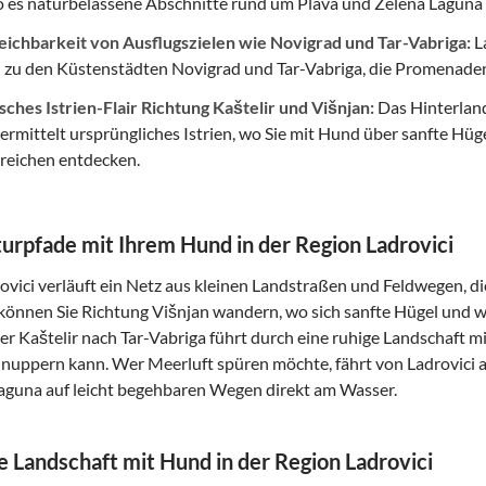
 es naturbelassene Abschnitte rund um Plava und Zelena Laguna g
eichbarkeit von Ausflugszielen wie Novigrad und Tar-Vabriga:
La
 zu den Küstenstädten Novigrad und Tar-Vabriga, die Promenaden
ches Istrien-Flair Richtung Kaštelir und Višnjan:
Das Hinterland
ermittelt ursprüngliches Istrien, wo Sie mit Hund über sanfte Hü
eichen entdecken.
urpfade mit Ihrem Hund in der Region Ladrovici
vici verläuft ein Netz aus kleinen Landstraßen und Feldwegen, di
 können Sie Richtung Višnjan wandern, wo sich sanfte Hügel und we
er Kaštelir nach Tar-Vabriga führt durch eine ruhige Landschaft m
nuppern kann. Wer Meerluft spüren möchte, fährt von Ladrovici a
aguna auf leicht begehbaren Wegen direkt am Wasser.
e Landschaft mit Hund in der Region Ladrovici