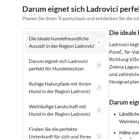
Darum eignet sich Ladrovici perf
Planen Sie Ihren Traumurlaub und entdecken Sie die s
Die ideale
Die ideale hundefreundliche
Ladrovici lie
Auszeit in der Region Ladrovici
Poreč, Tar-Va
Richtung Višn
Darum eignet sich Ladrovici
Zelena Laguna
perfekt für Hundebesitzer
und zahlreich
Novigrad pla
Ruhige Naturpfade mit Ihrem
Hund in der Region Ladrovici
Darum eign
Weitläufige Landschaft mit
Hund in der Region Ladrovici
Ländlich
Weinberg
Finden Sie die perfekte
Nähe zur
Unterkunft für sich und Ihren