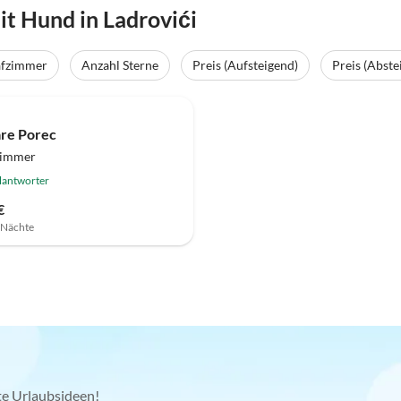
t Hund in Ladrovići
afzimmer
Anzahl Sterne
Preis (Aufsteigend)
Preis (Abste
are Porec
zimmer
lantworter
€
7 Nächte
kte Urlaubsideen!