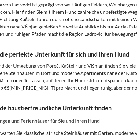
von Ladrovici ist geprägt von weitläufigen Feldern, Weinbergen 
ecken. Hier finden Sie mit Ihrem Hund zahlreiche unbefestigte Weg
Richtung Kaštelir führen durch offene Landschaften mit kleinen 
ten nahe Višnjan genießen Sie weite Ausblicke bis zur Adriaküst
en und ruhigen Pfaden macht die Region Ladrovici für bewegungsf
 die perfekte Unterkunft für sich und Ihren Hund
nd der Umgebung von Poreč, Kaštelir und Višnjan finden Sie viele 
ne Steinhäuser im Dorf und moderne Apartments nahe der Küste 
ärten oder Terrassen, auf denen Ihr Hund sicher entspannen kann.
b €${MIN_PRICE_NIGHT} pro Nacht und liegen ruhig, aber dennoc
de haustierfreundliche Unterkunft finden
gen und Ferienhäuser für Sie und Ihren Hund
erwarten Sie klassische istrische Steinhäuser mit Garten, modern