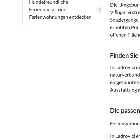
Hundefreundliche
Die Umgebung 
Ferienhäuser und
Višnjan erstr
Ferienwohnungen entdecken
Spaziergänge 
erhöhten Punk
offenen Fläch
Finden Sie
In Ladrovici u
naturverbunde
eingezäunte G
Ausstattung a
Die passen
Ferienwohnun
In Ladrovici 