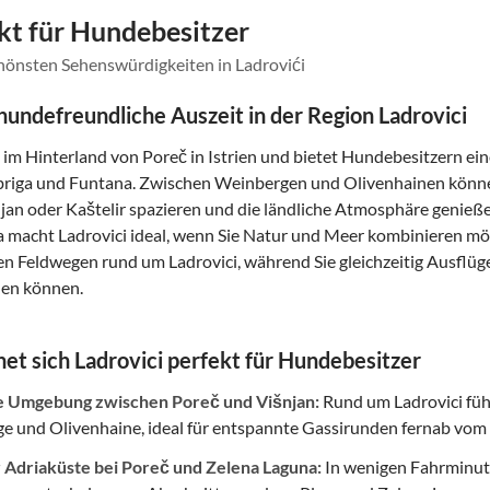
ekt für Hundebesitzer
chönsten Sehenswürdigkeiten in Ladrovići
 hundefreundliche Auszeit in der Region Ladrovici
gt im Hinterland von Poreč in Istrien und bietet Hundebesitzern ei
briga und Funtana. Zwischen Weinbergen und Olivenhainen können
jan oder Kaštelir spazieren und die ländliche Atmosphäre genieß
 macht Ladrovici ideal, wenn Sie Natur und Meer kombinieren möch
en Feldwegen rund um Ladrovici, während Sie gleichzeitig Ausflüg
nen können.
et sich Ladrovici perfekt für Hundebesitzer
e Umgebung zwischen Poreč und Višnjan:
Rund um Ladrovici füh
e und Olivenhaine, ideal für entspannte Gassi­runden fernab vom
 Adriaküste bei Poreč und Zelena Laguna:
In wenigen Fahrminute