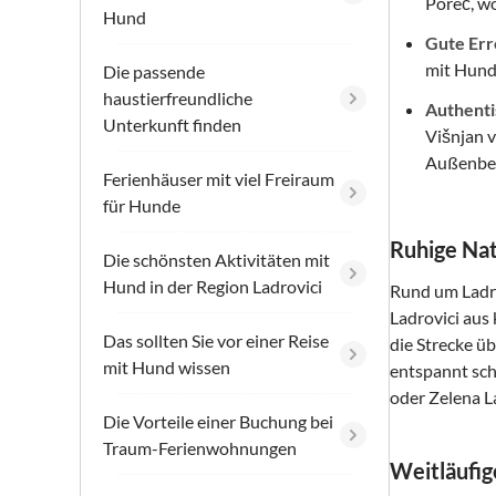
Poreč, wo
Hund
Gute Err
mit Hund
Die passende
haustierfreundliche
Authentis
Unterkunft finden
Višnjan v
Außenber
Ferienhäuser mit viel Freiraum
für Hunde
Ruhige Nat
Die schönsten Aktivitäten mit
Hund in der Region Ladrovici
Rund um Ladro
Ladrovici aus
Das sollten Sie vor einer Reise
die Strecke üb
mit Hund wissen
entspannt sch
oder Zelena L
Die Vorteile einer Buchung bei
Traum-Ferienwohnungen
Weitläufig