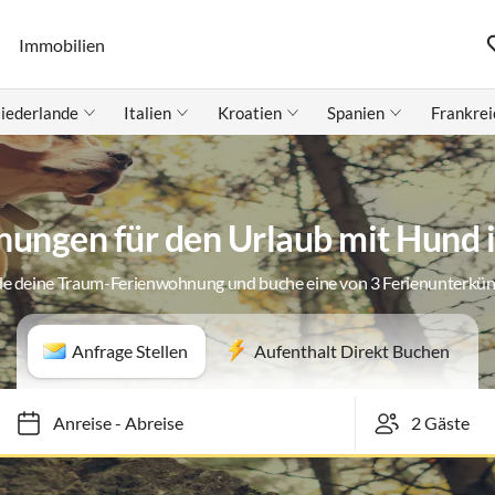
Immobilien
iederlande
Italien
Kroatien
Spanien
Frankrei
ungen für den Urlaub mit Hund i
de deine Traum-Ferienwohnung und buche eine von 3 Ferienunterkün
Anfrage Stellen
Aufenthalt Direkt Buchen
Anreise
-
Abreise