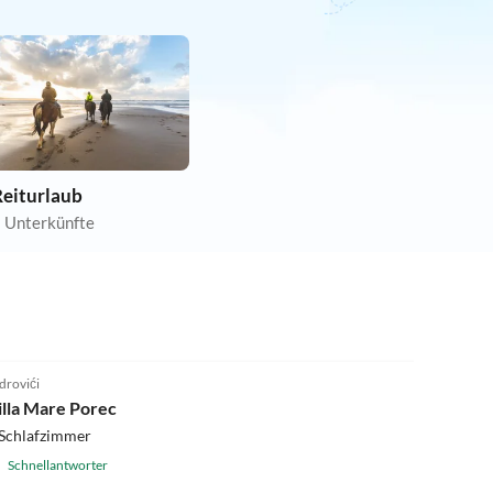
Reiturlaub
 Unterkünfte
drovići
illa Mare Porec
 Schlafzimmer
Schnellantworter