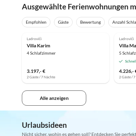
Ausgewählte Ferienwohnungen mi
Empfohlen
Gäste
Bewertung
Anzahl Schl
Ladrovići
Ladrovići
Villa Karim
Villa M
4 Schlafzimmer
5 Schlaf
Schnel
3.197,- €
4.226,- 
2 Gäste / 7 Nächte
2 Gäste / 
Alle anzeigen
Urlaubsideen
Nicht sicher, wohin es gehen soll? Entdecken Sie perfe