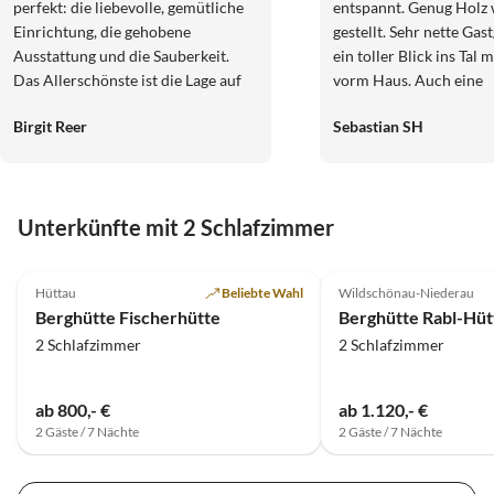
perfekt: die liebevolle, gemütliche
entspannt. Genug Holz 
Einrichtung, die gehobene
gestellt. Sehr nette Gas
Ausstattung und die Sauberkeit.
ein toller Blick ins Tal 
Das Allerschönste ist die Lage auf
vorm Haus. Auch eine
1700m Höhe mit einem grandiosen
Skischuhheizung ist im Haus
Birgit Reer
Sebastian SH
Ausblick, viel Ruhe und frischer
wieder
Luft! Die 20 minütige Anfahrt über
eine kurvige Bergstraße lohnt sich
absolut. Zum Glück konnten wir
Unterkünfte mit 2 Schlafzimmer
den wunderbaren Sitzplatz auf der
Terrasse dank des guten Wetters
5.0
(6)
4.5
(1)
viel nutzen und genießen. Wir
Hüttau
Beliebte Wahl
Wildschönau-Niederau
haben uns alle gut erholt und
Berghütte Fischerhütte
Berghütte Rabl-Hüt
bedanken uns bei Edith für ihre
2 Schlafzimmer
2 Schlafzimmer
Herzlichkeit und
Gastfreundlichkeit! Wir kommen
gerne wieder.
ab 800,- €
ab 1.120,- €
2 Gäste / 7 Nächte
2 Gäste / 7 Nächte