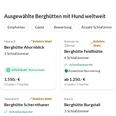
Ausgewählte Berghütten mit Hund weltweit
Empfohlen
Gäste
Bewertung
Anzahl Schlafzimmer
5.0
(53)
Top-Inserat
5.0
(30)
Top-Inserat
Hippach
Beliebte Wahl
Ramsau im
Beliebte
Bergblick
Zillertal
Wahl
Berghütte Ahornblick
Berghütte Feldlhütte
3 Schlafzimmer
6 Schlafzimmer
Schnellantworter
10% Rabatt
·
Kurzurlaub
Kostenlose Stornierung
1.550,- €
ab 1.250,- €
2 Gäste / 7 Nächte
2 Gäste / 7 Nächte
4.9
(15)
5.0
(4)
Top-Inserat
Taxenbach
Beliebte Wahl
Rauris
Berghütte Schernthaner
Berghütte Burgstall
3 Schlafzimmer
Schnellantworter