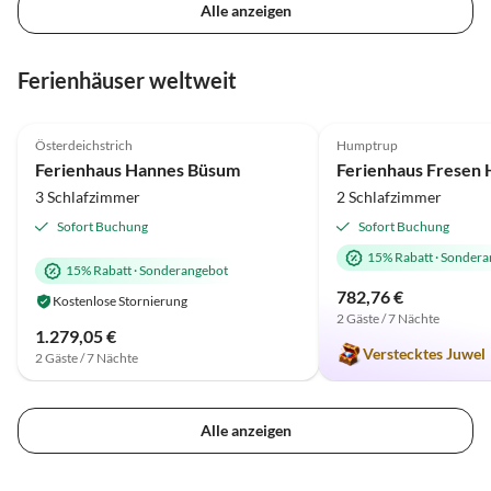
Alle anzeigen
Ferienhäuser weltweit
4.8
(11)
5.0
(4)
Österdeichstrich
Humptrup
Ferienhaus Hannes Büsum
Ferienhaus Fresen
3 Schlafzimmer
2 Schlafzimmer
Sofort Buchung
Sofort Buchung
15% Rabatt
·
Sondera
15% Rabatt
·
Sonderangebot
782,76 €
Kostenlose Stornierung
2 Gäste / 7 Nächte
1.279,05 €
Verstecktes Juwel
2 Gäste / 7 Nächte
Alle anzeigen