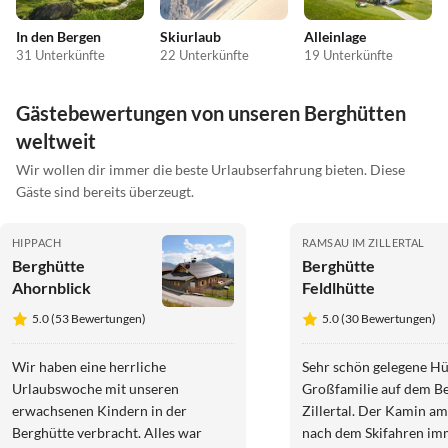
In den Bergen
Skiurlaub
Alleinlage
31 Unterkünfte
22 Unterkünfte
19 Unterkünfte
Gästebewertungen von unseren Berghütten
weltweit
Wir wollen dir immer die beste Urlaubserfahrung bieten. Diese
Gäste sind bereits überzeugt.
HIPPACH
RAMSAU IM ZILLERTAL
Berghütte
Berghütte
Ahornblick
Feldlhütte
5.0 (53 Bewertungen)
5.0 (30 Bewertungen)
Wir haben eine herrliche
Sehr schön gelegene Hüt
Urlaubswoche mit unseren
Großfamilie auf dem B
erwachsenen Kindern in der
Zillertal. Der Kamin a
Berghütte verbracht. Alles war
nach dem Skifahren im