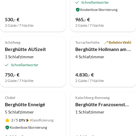
Schnellantworter
Kostenlose Stornierung
530,- €
965,- €
2 Gäste / 7 Nächte
2 Gäste / 7 Nächte
4.0
(1)
Schöfweg
Turracherhöhe
Beliebte Wahl
Berghütte AUSzeit
Berghütte Hollmann am Berg - Franzi
1 Schlafzimmer
4 Schlafzimmer
Schnellantworter
750,- €
4.830,- €
2 Gäste / 7 Nächte
2 Gäste / 7 Nächte
Châtel
Katschberg-Rennweg
Berghütte Enneigé
Berghütte Franzosenstüberl
5 Schlafzimmer
1 Schlafzimmer
2
/ 5
Klassifizierung
Kostenlose Stornierung