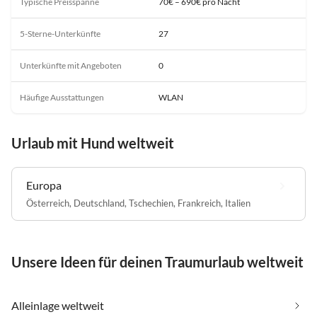
Typische Preisspanne
70€ – 690€ pro Nacht
5-Sterne-Unterkünfte
27
Unterkünfte mit Angeboten
0
Häufige Ausstattungen
WLAN
Urlaub mit Hund weltweit
Europa
Österreich
,
Deutschland
,
Tschechien
,
Frankreich
,
Italien
Unsere Ideen für deinen Traumurlaub weltweit
Alleinlage weltweit