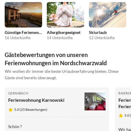
Günstige Ferienwohnungen
Allergikergeeignet
Skiurlaub
16 Unterkünfte
14 Unterkünfte
12 Unterkünfte
Gästebewertungen von unseren
Ferienwohnungen im Nordschwarzwald
Wir wollen dir immer die beste Urlaubserfahrung bieten. Diese
Gäste sind bereits überzeugt.
GERNSBACH
BAIER
Ferienwohnung Karnowski
Ferie
Ferie
5.0 (25 Bewertungen)
5.0
Schön ?
Wir ha