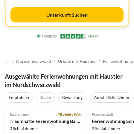
Unterkunft Suchen
. . .
Nordschwarzwald
Urlaub mit Haustier
Ferienwohnung
Ausgewählte Ferienwohnungen mit Haustier
im Nordschwarzwald
Empfohlen
Gäste
Bewertung
Anzahl Schlafzimmer
5.0
(17)
Top-Inserat
4.9
(9)
Baiersbronn
Beliebte Wahl
Freudenstadt
Traumhafte Ferienwohnung Baiersbronn
3 Schlafzimmer
2 Schlafzimmer